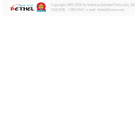
Copyright 1993-2026 by bethel.ne.kr(bethel Network), All 
대표전화 : 1588-0342 / e-mail : bethel@naver.com