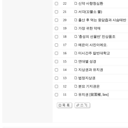
신약 사향청심환
22
서각(꼬뿔소 뿔)
21
출산 후 먹는 웅담즙과 사슴태반
20
가장 귀한 약재
19
'충성의 선물반' 진상품조
18
예은이 사진이에요.
17
미시간주 칼빈대학교
16
연대별 성경
15
지상권과 유치권
14
법정지상권
13
분묘 기지권은
12
유치권 [留置權, lien]
11