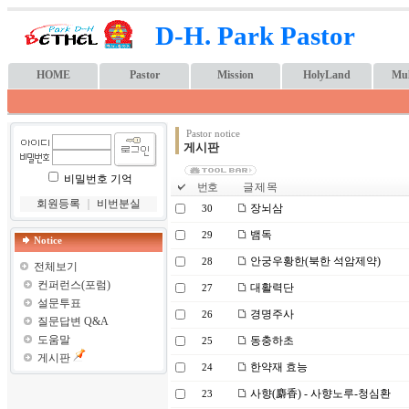
D-H. Park Pastor
HOME
Pastor
Mission
HolyLand
Mul
Pastor notice
게시판
비밀번호 기억
번호
글 제 목
회원등록
｜
비번분실
장뇌삼
30
뱀독
29
Notice
안궁우황한(북한 석암제약)
28
전체보기
컨퍼런스(포럼)
대활력단
27
설문투표
경명주사
26
질문답변 Q&A
도움말
동충하초
25
게시판
한약재 효능
24
사향(麝香) - 사향노루-청심환
23