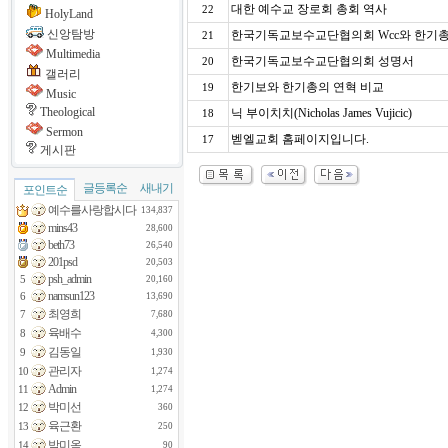
대한 예수교 장로회 총회 역사
22
HolyLand
신앙탐방
한국기독교보수교단협의회 Wcc와 한기총 
21
Multimedia
한국기독교보수교단협의회 성명서
20
갤러리
한기보와 한기총의 연혁 비교
19
Music
Theological
닉 부이치치(Nicholas James Vujicic)
18
Sermon
벧엘교회 홈페이지입니다.
17
게시판
글등록순
새내기
포인트순
예수를사랑합시다
134,837
mins43
28,600
beth73
26,540
201psd
20,503
psh_admin
5
20,160
namsun123
6
13,690
최영희
7
7,680
육배수
8
4,300
김동일
9
1,930
관리자
10
1,274
Admin
11
1,274
박미선
12
360
육근환
13
250
박미옥
14
90