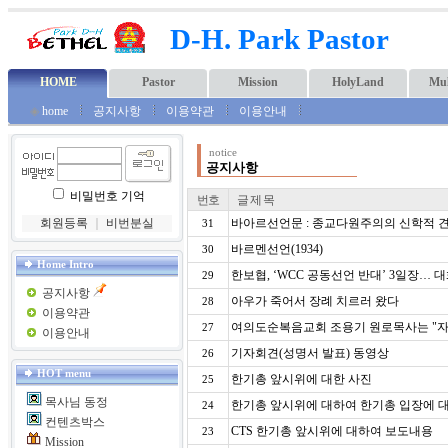
D-H. Park Pastor
HOME
Pastor
Mission
HolyLand
Mul
◈
home
공지사항
이용약관
이용안내
notice
공지사항
비밀번호 기억
번호
글 제 목
회원등록
｜
비번분실
바아르선언문 : 종교다원주의의 신학적 
31
바르멘선언(1934)
30
Home Intro
한보협, ‘WCC 공동선언 반대’ 3일장… 
29
공지사항
아우가 죽어서 장례 치르러 왔다
28
이용약관
여의도순복음교회 조용기 원로목사는 "자
27
이용안내
기자회견(성명서 발표) 동영상
26
HOT menu
한기총 앞시위에 대한 사진
25
목사님 동정
한기총 앞시위에 대하여 한기총 입장에 대
24
컨텐츠박스
CTS 한기총 앞시위에 대하여 보도내용
23
Mission