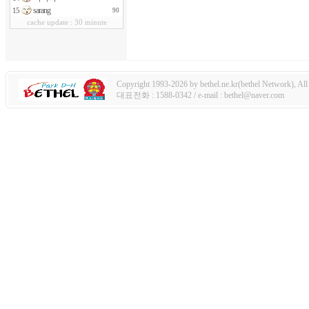
sarang
15
90
cache update : 30 minute
Copyright 1993-2026 by bethel.ne.kr(bethel Network), All 
대표전화 : 1588-0342 / e-mail : bethel@naver.com