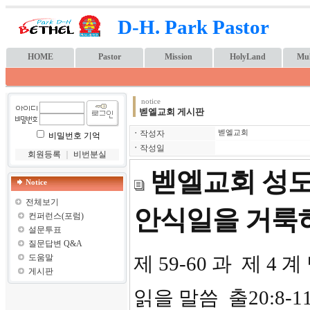
D-H. Park Pastor
HOME
Pastor
Mission
HolyLand
Mul
notice
벧엘교회 게시판
ㆍ
작성자
벧엘교회
비밀번호 기억
ㆍ
작성일
회원등록
｜
비번분실
벧엘교회 성도 
Notice
전체보기
안식일을 거룩히
컨퍼런스(포럼)
설문투표
질문답변 Q&A
도움말
제 59-60 과 제 
게시판
읽을 말씀 출20:8-1