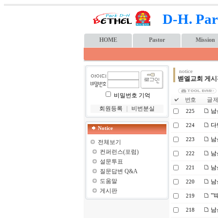
D-H. Par
HOME
Pastor
Mission
notice
벧엘교회 게시
비밀번호 기억
번호
글 제
회원등록
｜
비번분실
남산
225
다
224
Notice
남
223
전체보기
컨퍼런스(포럼)
남
222
설문투표
남산
221
질문답변 Q&A
도움말
남
220
게시판
"'
219
남
218