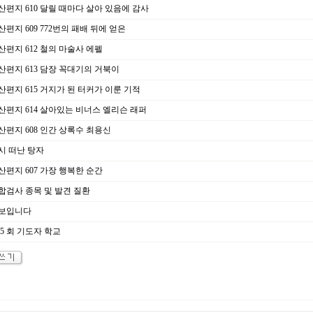
산편지 610 달릴 때마다 살아 있음에 감사
편지 609 772번의 패배 뒤에 얻은
산편지 612 철의 마술사 에펠
산편지 613 담장 꼭대기의 거북이
산편지 615 거지가 된 터커가 이룬 기적
산편지 614 살아있는 비너스 엘리슨 래퍼
산편지 608 인간 상록수 최용신
시 떠난 탕자
산편지 607 가장 행복한 순간
합검사 종목 및 발견 질환
보입니다
5 회 기도자 학교