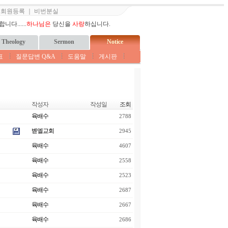
｜
회원등록
｜
비번분실
다......
하나님은
당신을
사랑
하십니다.
Theology
Sermon
Notice
표
질문답변 Q&A
도움말
게시판
작성자
작성일
조회
육배수
2788
벧엘교회
2945
육배수
4607
육배수
2558
육배수
2523
육배수
2687
육배수
2667
육배수
2686