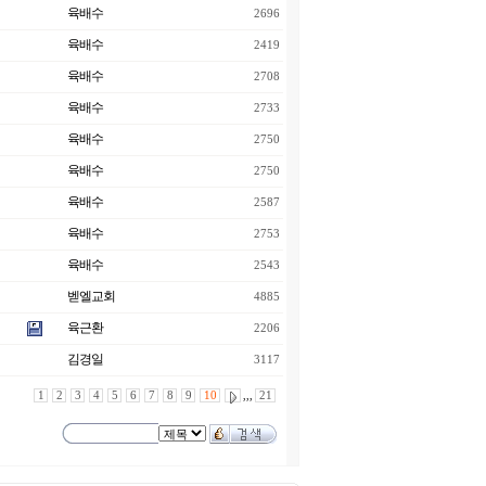
육배수
2696
육배수
2419
육배수
2708
육배수
2733
육배수
2750
육배수
2750
육배수
2587
육배수
2753
육배수
2543
벧엘교회
4885
육근환
2206
김경일
3117
1
2
3
4
5
6
7
8
9
10
,,,
21