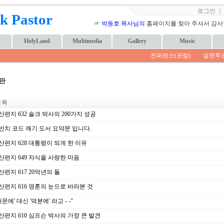
로그인
k Pastor
☞
박동호 목사님의
홈페이지를 찾아 주셔서 감사합니
HolyLand
Multimedia
Gallery
Music
컨퍼런스(포럼)
설문투
판
 목
편지 632 솔크 박사의 200가지 성공
빈치 코드 깨기 도서 요약문 입니다.
산편지 628 대통령이 되게 한 이유
산편지 649 자식을 사랑한 마음
편지 617 20억년의 돌
산편지 616 영혼의 눈으로 바라본 것
때문에' 대신 '덕분에' 라고 - -"
산편지 610 심프슨 박사의 가장 큰 발견