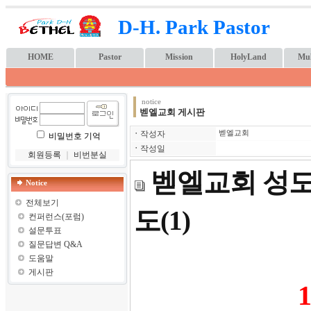
D-H. Park Pastor
HOME
Pastor
Mission
HolyLand
Mul
notice
벧엘교회 게시판
ㆍ
작성자
벧엘교회
비밀번호 기억
ㆍ
작성일
회원등록
｜
비번분실
벧엘교회 성도 
Notice
전체보기
도(1)
컨퍼런스(포럼)
설문투표
질문답변 Q&A
도움말
게시판