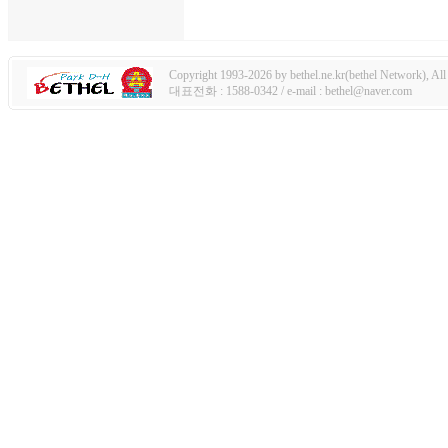
Copyright 1993-2026 by bethel.ne.kr(bethel Network), All 
대표전화 : 1588-0342 / e-mail : bethel@naver.com