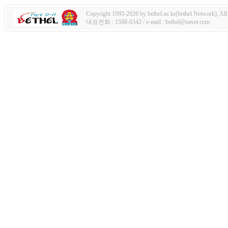
Copyright 1993-2026 by bethel.ne.kr(bethel Network), All 
대표전화 : 1588-0342 / e-mail : bethel@naver.com