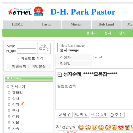
D-H. Park Pastor
HOME
Pastor
Mission
HolyLand
Mul
갤러리
성서
성지
Holy Land image
성지 Image
ㆍ
작성자
bethel
비밀번호 기억
ㆍ
작성일
회원등록
｜
비번분실
성지순례_*****모음집*****
Gallery
빌립보 감옥
전체보기
갤러리
성서
성지
행사
여행
인물
가족