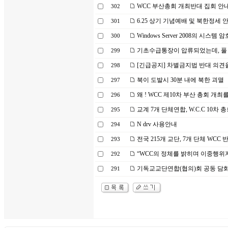
WCC 부산총회 개최반대 집회 안내
302
6.25 상기 기념예배 및 북한정세 안
301
Windows Server 2008의 시스템
300
기초수급통장이 압류되었는데, 풀 
299
[긴급공지] 차별금지법 반대 의견을
298
북이 도발시 30분 내에 북한 괴멸
297
왜 ! WCC 제10차 부산 총회 개최
296
교계 7개 단체연합, W.C.C 10차 
295
N drv 사용안내
294
전국 215개 교단, 7개 단체 WCC
293
“WCC의 정체를 밝히며 이중행위
292
기독교교단연합(협의)회 공동 담화문 -
291