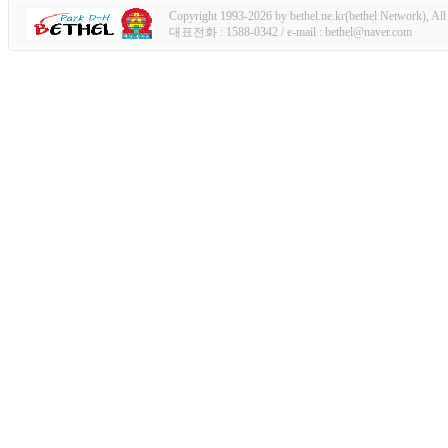
Copyright 1993-2026 by bethel.ne.kr(bethel Network), All 
대표전화 : 1588-0342 / e-mail : bethel@naver.com