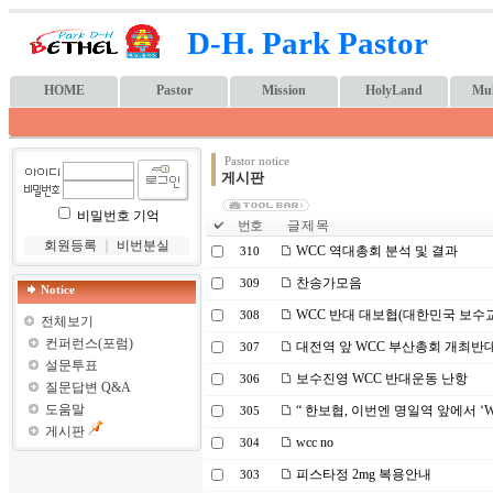
D-H. Park Pastor
HOME
Pastor
Mission
HolyLand
Mul
Pastor notice
게시판
비밀번호 기억
번호
글 제 목
회원등록
｜
비번분실
WCC 역대총회 분석 및 결과
310
찬송가모음
309
Notice
WCC 반대 대보협(대한민국 보수
308
전체보기
컨퍼런스(포럼)
대전역 앞 WCC 부산총회 개최반
307
설문투표
보수진영 WCC 반대운동 난항
306
질문답변 Q&A
도움말
“ 한보협, 이번엔 명일역 앞에서 ‘W
305
게시판
wcc no
304
피스타정 2mg 복용안내
303