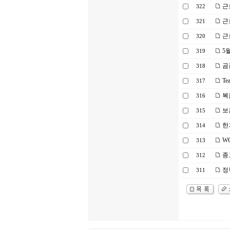
근
322
근
321
근
320
5월
319
곰플
318
Te
317
복음
316
보
315
한
314
W
313
종
312
정
311