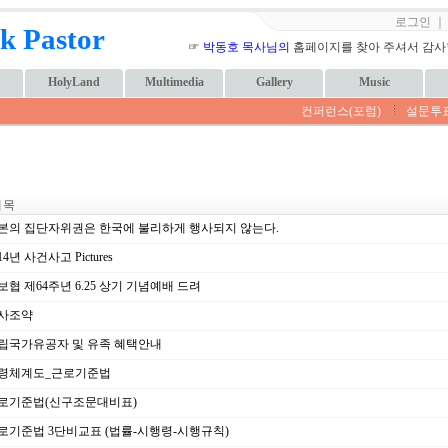
로그인
k Pastor
☞
박동호 목사님의
홈페이지를 찾아 주셔서 감사합니
HolyLand
Multimedia
Gallery
Music
컨퍼런스(포럼)
설문투
 목
본의 집단자위권은 한국에 불리하게 행사되지 않는다.
14년 사건사고 Pictures
협 제64주년 6.25 상기 기념예배 드려
사조약
립국가유공자 및 유족 혜택안내
령체계도_근로기준법
로기준법(신구조문대비표)
로기준법 3단비교표 (법률-시행령-시행규칙)