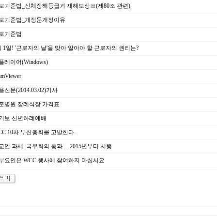
로기준법_신체장해등급과 재해보상표(제80조 관련)
로기준법_개정문개정이유
로기준법
 1일! '근로자의 날'을 맞아 알아야 할 근로자의 권리는?
레이어(Windows)
amViewer
신문(2014.03.02)기사
훈병원 장례식장 가격표
기보 신년하례예배
CC 10차 부산총회를 고발한다.
교인 과세, 국무회의 통과… 2015년부터 시행
부요인은 WCC 행사에 참여하지 마십시요