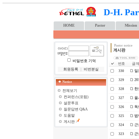
D-H. Par
HOME
Pastor
Mission
Pastor notice
게시판
비밀번호 기억
번호
글 제
회원등록
｜
비번분실
일
330
20
329
Notice
한보
328
전체보기
컨퍼런스(포럼)
을
327
설문투표
독
326
질문답변 Q&A
도움말
법
325
게시판
근
324
근
323