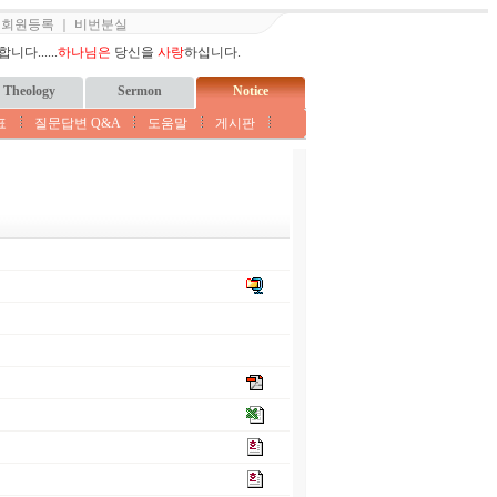
｜
회원등록
｜
비번분실
다......
하나님은
당신을
사랑
하십니다.
Theology
Sermon
Notice
표
질문답변 Q&A
도움말
게시판