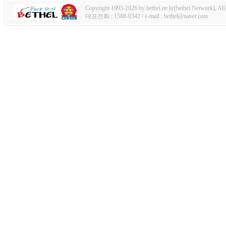
Copyright 1993-2026 by bethel.ne.kr(bethel Network), All 
대표전화 : 1588-0342 / e-mail : bethel@naver.com