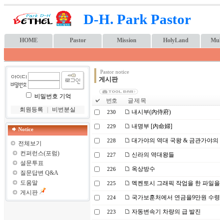
D-H. Park Pastor
HOME
Pastor
Mission
HolyLand
Mul
Pastor notice
게시판
비밀번호 기억
번호
글 제 목
회원등록
｜
비번분실
내시부(內侍府)
230
내명부 [內命婦]
229
Notice
대가야의 역대 국왕 & 금관가야의
228
전체보기
컨퍼런스(포럼)
신라의 역대왕들
227
설문투표
옥상방수
226
질문답변 Q&A
도움말
멕켄토시 그래픽 작업을 한 파일을
225
게시판
국가보훈처에서 연금을9만원 수
224
자동변속기 차량의 급 발진
223