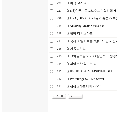
이색 코스요리
222
(사)한국기독교보수교단협의회 제2
221
DivX, DIVX, Xvid 등의 종류와 특
220
AutoPlay Media Studio 6.0'
219
햅틱 터치스타트
218
국세 소멸시효는 5년이지 만 지방
217
기독교정보
216
교회달력을 57-63%할인하고 성경
215
피아노 년식보는 법
214
IE7, IE8의 에러. MSHTML.DLL
213
PowerEdge SC1425 Server
212
삼성스마트서버 ZSS101
211