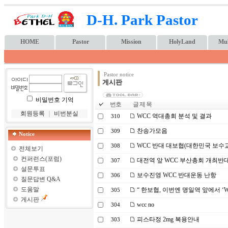
D-H. Park Pastor
HOME
Pastor
Mission
HolyLand
Mul
Pastor notice
게시판
비밀번호 기억
번호
글 제 목
회원등록
｜
비번분실
WCC 역대총회 분석 및 결과
310
찬송가모음
309
Notice
WCC 반대 대보협(대한민국 보수
308
전체보기
컨퍼런스(포럼)
대전역 앞 WCC 부산총회 개최반
307
설문투표
보수진영 WCC 반대운동 난항
306
질문답변 Q&A
도움말
“ 한보협, 이번엔 명일역 앞에서 ‘W
305
게시판
wcc no
304
피스타정 2mg 복용안내
303