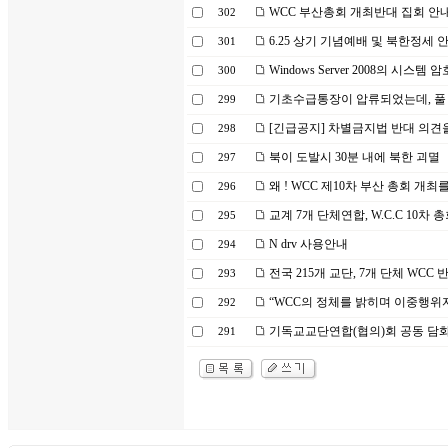
WCC 부산총회 개최반대 집회 안내
302
6.25 상기 기념예배 및 북한정세 안
301
Windows Server 2008의 시스템
300
기초수급통장이 압류되었는데, 풀 
299
[긴급공지] 차별금지법 반대 의견을
298
북이 도발시 30분 내에 북한 괴멸
297
왜 ! WCC 제10차 부산 총회 개최
296
교계 7개 단체연합, W.C.C 10차 
295
N drv 사용안내
294
전국 215개 교단, 7개 단체 WCC
293
“WCC의 정체를 밝히며 이중행위
292
기독교교단연합(협의)회 공동 담화문 -
291