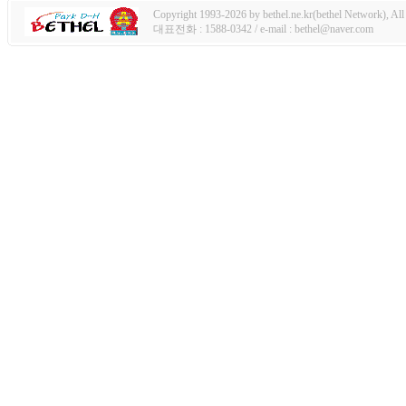
Copyright 1993-2026 by bethel.ne.kr(bethel Network), All 
대표전화 : 1588-0342 / e-mail : bethel@naver.com