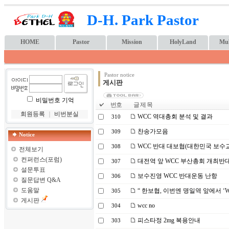
D-H. Park Pastor
HOME
Pastor
Mission
HolyLand
Mul
Pastor notice
게시판
비밀번호 기억
번호
글 제 목
회원등록
｜
비번분실
WCC 역대총회 분석 및 결과
310
찬송가모음
309
Notice
WCC 반대 대보협(대한민국 보수
308
전체보기
컨퍼런스(포럼)
대전역 앞 WCC 부산총회 개최반
307
설문투표
보수진영 WCC 반대운동 난항
306
질문답변 Q&A
도움말
“ 한보협, 이번엔 명일역 앞에서 ‘W
305
게시판
wcc no
304
피스타정 2mg 복용안내
303