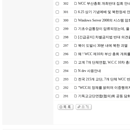
WCC 부산총회 개최반대 집회 안내
302
6.25 상기 기념예배 및 북한정세 안
301
Windows Server 2008의 시스템
300
기초수급통장이 압류되었는데, 풀 
299
[긴급공지] 차별금지법 반대 의견을
298
북이 도발시 30분 내에 북한 괴멸
297
왜 ! WCC 제10차 부산 총회 개최
296
교계 7개 단체연합, W.C.C 10차 
295
N drv 사용안내
294
전국 215개 교단, 7개 단체 WCC
293
“WCC의 정체를 밝히며 이중행위
292
기독교교단연합(협의)회 공동 담화문 -
291