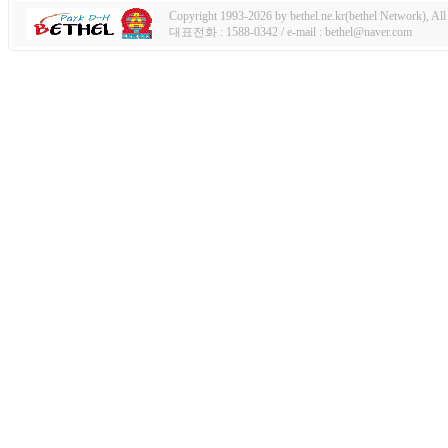
Copyright 1993-2026 by bethel.ne.kr(bethel Network), All 
대표전화 : 1588-0342 / e-mail : bethel@naver.com