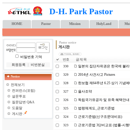
D-H. Park Pastor
HOME
Pastor
Mission
HolyLand
Mul
Pastor notice
게시판
비밀번호 기억
번호
글 제 목
회원등록
｜
비번분실
일본의 집단자위권은 한국에 불리
330
2014년 사건사고 Pictures
329
Notice
한보협 제64주년 6.25 상기 기념
328
전체보기
컨퍼런스(포럼)
을사조약
327
설문투표
독립국가유공자 및 유족 혜택안내
326
질문답변 Q&A
도움말
법령체계도_근로기준법
325
게시판
근로기준법(신구조문대비표)
324
근로기준법 3단비교표 (법률-시행
323