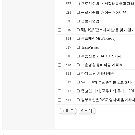
근로기준법_신체장해등급과 재해보
322
근로기준법_개정문개정이유
321
근로기준법
320
5월 1일! '근로자의 날'을 맞아 
319
곰플레이어(Windows)
318
TeamViewer
317
복음신문(2014.03.02)기사
316
보훈병원 장례식장 가격표
315
한기보 신년하례예배
314
WCC 10차 부산총회를 고발한다.
313
종교인 과세, 국무회의 통과… 20
312
정부요인은 WCC 행사에 참여하
311