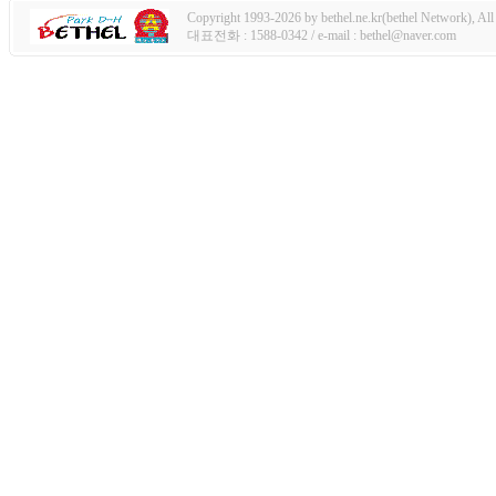
Copyright 1993-2026 by bethel.ne.kr(bethel Network), All 
대표전화 : 1588-0342 / e-mail : bethel@naver.com