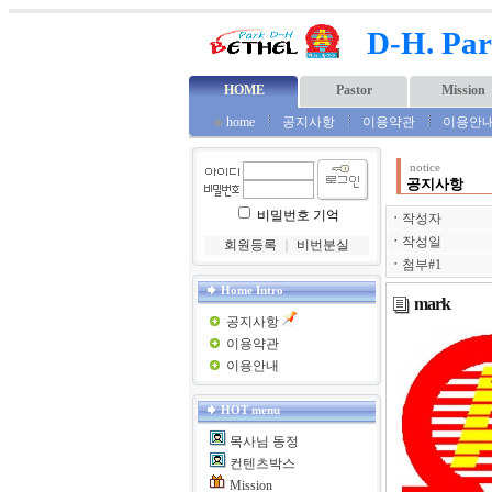
D-H. Par
HOME
Pastor
Mission
◈
home
공지사항
이용약관
이용안
notice
공지사항
비밀번호 기억
ㆍ
작성자
ㆍ
작성일
회원등록
｜
비번분실
ㆍ
첨부#1
Home Intro
mark
공지사항
이용약관
이용안내
HOT menu
목사님 동정
컨텐츠박스
Mission