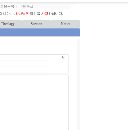
｜
회원등록
｜
비번분실
다......
하나님은
당신을
사랑
하십니다.
Theology
Sermon
Notice