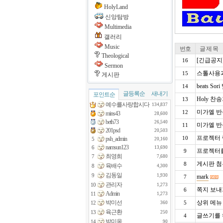
HolyLand
신앙탐방
Multimedia
갤러리
Music
번호
글 제 목
Theological
[긴급공지
16
Sermon
스톨사용과
15
게시판
beats S
14
글등록순
새내기
포인트순
Holy 찬
13
예수를사랑합시다
134,837
미가엘 반
12
mins43
28,600
beth73
26,540
미가엘 반
11
201psd
20,503
프로젝터 
psh_admin
10
5
20,160
namsun123
6
13,690
프로젝터를
9
최영희
7
7,680
게시판 첨부
8
육배수
8
4,300
김동일
9
1,930
mark
7
관리자
10
1,273
쪽지 보내
6
Admin
11
1,273
박미선
상위 메뉴
12
360
5
육근환
13
250
글쓰기를
4
박미옥
14
90