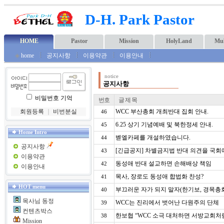
D-H. Park Pastor
HOME
Pastor
Mission
HolyLand
Mul
◈
home
공지사항
이용약관
이용안내
notice
공지사항
비밀번호 기억
번호
글 제 목
회원등록
｜
비번분실
WCC 부산총회 개최반대 집회 안내.
46
6.25 상기 기념예배 및 북한정세 안내.
45
Home Intro
벧엘카페를 개설하였습니다.
44
공지사항
[긴급공지] 차별금지법 반대 의견을 국회에
43
이용약관
동성애 반대 설교하면 손해배상 책임
42
이용안내
목사, 장로도 동성애 합법화 찬성?
41
HOT menu
부끄러운 자가 되지 말자(한기보, 경목총회
40
목사님 동정
WCC는 진리에서 벗어난 다원주의 단체
39
컨텐츠박스
한보협 “WCC 소극 대처하면 서방교회처
38
Mission