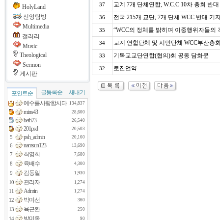
교계 7개 단체연합, W.C.C 10차 총회 반
37
HolyLand
신앙탐방
전국 215개 교단, 7개 단체 WCC 반대 기
36
Multimedia
“WCC의 정체를 밝히며 이중행위자들의 
35
갤러리
교계 연합단체 및 시민단체 WCC부산총회 
34
Music
Theological
기독교교단연합(협의)회 공동 담화문
33
Sermon
로잔언약
32
게시판
글등록순
새내기
포인트순
예수를사랑합시다
134,837
mins43
28,600
beth73
26,540
201psd
20,503
psh_admin
5
20,160
namsun123
6
13,690
최영희
7
7,680
육배수
8
4,300
김동일
9
1,930
관리자
10
1,274
Admin
11
1,274
박미선
12
360
육근환
13
250
박미옥
14
90