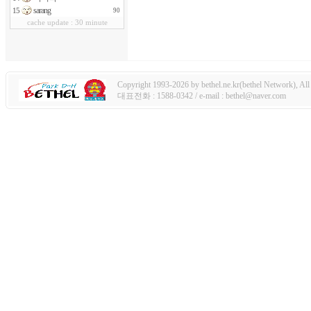
sarang
15
90
cache update : 30 minute
Copyright 1993-2026 by bethel.ne.kr(bethel Network), All 
대표전화 : 1588-0342 / e-mail : bethel@naver.com