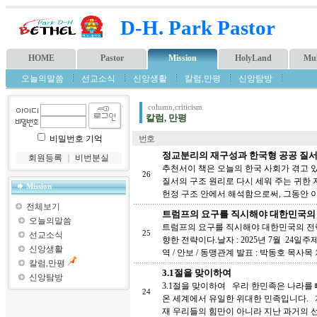
D-H. Park Pastor
HOME
Pastor
Mission
HolyLand
Mul
오늘의말씀
선교소식
신앙생활
칼럼,만평
신앙탐방
column,criticism
칼럼, 만평
비밀번호 기억
번호
정교분리의 재구성과 한국형 공공 질서(
회원등록
｜
비번분실
추천서이 책은 오늘의 한국 사회가 겪고 
26
질서의 구조 원리로 다시 세워 주는 귀한 
Mission
헌정 구조 안에서 해석함으로써, 그동안 
전체보기
트럼프의 요구를 직시해야 대한민국의 
오늘의말씀
트럼프의 요구를 직시해야 대한민국의 전략
25
선교소식
향한 전략이다.날자 : 2025년 7월 24일
신앙생활
역 / 안보 / 동맹관계 발표 : 박동호 목사목 차
칼럼,만평
3.1절을 맞이하여
신앙탐방
3.1절을 맞이하여 우리 한민족은 나라를
24
온 세계에서 유일한 위대한 민족입니다. 
재 우리들의 힘만이 아니라 지난 과거의 