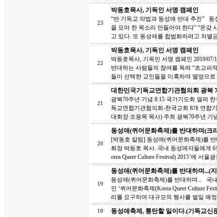
박동호목사, 기독인 서명 캠페인
“반 기독교 악법과 동성애 반대 추진” 
23
을 모아 한 목소리 만들어야 한다” “온
고 있다. 또 동성애를 합법화하려고 차별금
박동호목사, 기독인 서명 캠페인
박동호목사, 기독인 서명 캠페인 2019/07
22
반대하는 사람들의 참여를 독려 “초교파적
들이 선택한 교인들을 미혹하여 멸망으로 
대한민국기독교연합기관협의회 광복 70
광복70주년 기념 8.15 국가기도회 열
21
독교연합기관협의회-한국교회 8개 연합
대회장 조용목 목사) 주최 광복70주년 기념 8
동성애(퀴어문화축제)를 반대하며(크
[박동호 칼럼] 동성애(퀴어문화축제)를 반대하
20
회장 박동호 목사. 국내 동성애자들에게 
orea Queer Culture Festival) 2015’에 서울광
동성애(퀴어문화축제)를 반대하며...(
동성애(퀴어문화축제)를 반대하며... 국
19
인 ‘퀴어문화축제(Korea Queer Cultur
리를 요구하며 대규모의 행사를 벌일 예정
동성애축제, 통탄할 일이다.(기독교신문
18