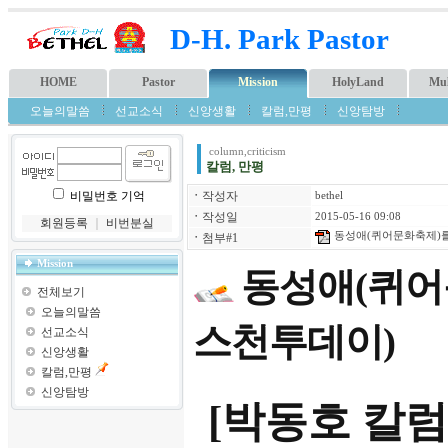
D-H. Park Pastor
HOME
Pastor
Mission
HolyLand
Mul
오늘의말씀
선교소식
신앙생활
칼럼,만평
신앙탐방
column,criticism
칼럼, 만평
비밀번호 기억
ㆍ
작성자
bethel
ㆍ
작성일
2015-05-16 09:08
회원등록
｜
비번분실
동성애(퀴어문화축제)를
ㆍ
첨부#1
Mission
동성애(퀴어
전체보기
오늘의말씀
스천투데이)
선교소식
신앙생활
칼럼,만평
신앙탐방
[박동호 칼