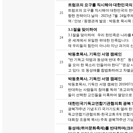
트럼프의 요구를 직시해야 대한민국의 
트럼프의 요구를 직시해야 대한민국의 전략
25
향한 전략이다.날자 : 2025년 7월 24일
역 / 안보 / 동맹관계 발표 : 박동호 목사목 차
3.1절을 맞이하여
3.1절을 맞이하여 우리 한민족은 나라를
24
온 세계에서 유일한 위대한 민족입니다. 
재 우리들의 힘만이 아니라 지난 과거의 
박동호목사, 기독인 서명 캠페인
“반 기독교 악법과 동성애 반대 추진” 
23
을 모아 한 목소리 만들어야 한다” “온
고 있다. 또 동성애를 합법화하려고 차별금
박동호목사, 기독인 서명 캠페인
박동호목사, 기독인 서명 캠페인 2019/07
22
반대하는 사람들의 참여를 독려 “초교파적
들이 선택한 교인들을 미혹하여 멸망으로 
대한민국기독교연합기관협의회 광복 70
광복70주년 기념 8.15 국가기도회 열
21
독교연합기관협의회-한국교회 8개 연합
대회장 조용목 목사) 주최 광복70주년 기념 8
동성애(퀴어문화축제)를 반대하며(크