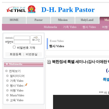
D-H. Park Pastor
HOME
Pastor
Mission
HolyLand
Mul
Multimedia
가족 Video
행사 Video
여행 V
Event Video
행사 Video
비밀번호 기억
회원등록
｜
비번분실
북한정세 특별 세미나 (강사 이애란 
Multimedia
(
전체보기
멀티미디어
특별
가족 Video
행사 Video
여행 Video
*** 
MusicVideo
교육 Video