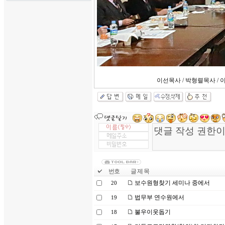
이선목사 / 박형렬목사 / 
번호
글 제 목
보수원형찾기 세미나 중에서
20
법무부 연수원에서
19
불우이웃돕기
18