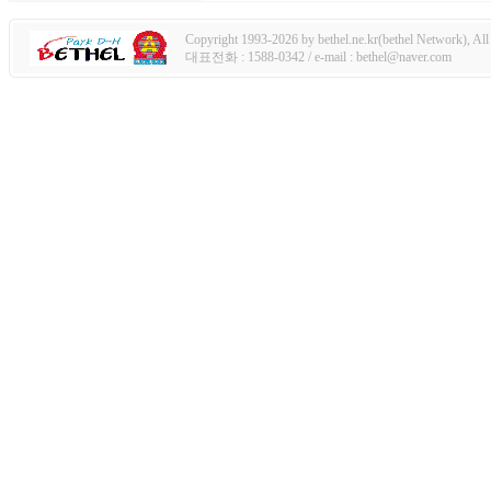
Copyright 1993-2026 by bethel.ne.kr(bethel Network), All 
대표전화 : 1588-0342 / e-mail : bethel@naver.com