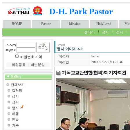
D-H. Park Pastor
HOME
Pastor
Mission
HolyLand
Mul
갤러리
성서
성지
event
행사 이미지
♣♧
ㆍ
작성자
bethel
비밀번호 기억
ㆍ
작성일
2014-07-22 (화) 22:36
회원등록
｜
비번분실
기독교교단연합(협의)회 기자회견
Gallery
전체보기
갤러리
성서
성지
행사
여행
인물
가족