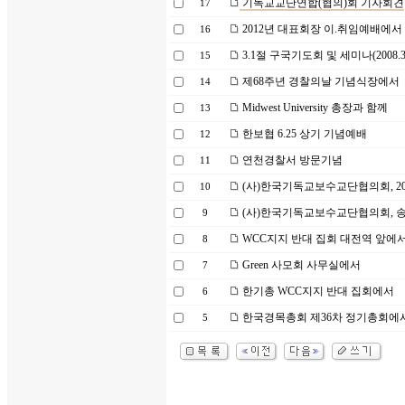
기독교교단연합(협의)회 기자회견
17
2012년 대표회장 이.취임예배에서
16
3.1절 구국기도회 및 세미나(2008.3.
15
제68주년 경찰의날 기념식장에서
14
Midwest University 총장과 함께
13
한보협 6.25 상기 기념예배
12
연천경찰서 방문기념
11
(사)한국기독교보수교단협의회, 20
10
(사)한국기독교보수교단협의회, 
9
WCC지지 반대 집회 대전역 앞에
8
Green 사모회 사무실에서
7
한기총 WCC지지 반대 집회에서
6
한국경목총회 제36차 정기총회에
5