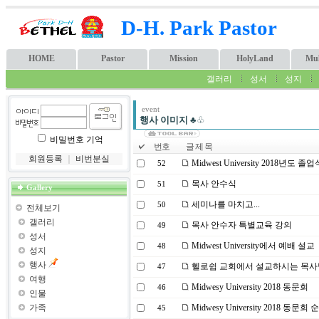
D-H. Park Pastor
HOME
Pastor
Mission
HolyLand
Mul
갤러리
성서
성지
event
행사 이미지
♣♧
비밀번호 기억
번호
글 제 목
회원등록
｜
비번분실
Midwest University 2018년도 
52
목사 안수식
51
Gallery
세미나를 마치고...
50
전체보기
갤러리
목사 안수자 특별교육 강의
49
성서
Midwest University에서 예배 설교
48
성지
행사
헬로쉽 교회에서 설교하시는 목사
47
여행
Midwesy University 2018 동문회
46
인물
가족
Midwesy University 2018 동문회
45