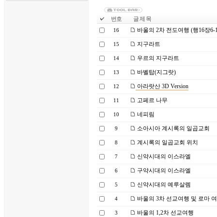
번호
글 제 목
바울의 2차 전도여행 (행16장6-10
16
지구라트
15
우르의 지구라트
14
바벨탑(지그랏)
13
아라랏산 3D Version
12
고페르 나무
11
네피림
10
소아시아 계시록의 일곱교회
9
계시록의 일곱교회 위치
8
신약시대의 이스라엘
7
구약시대의 이스라엘
6
신약시대의 예루살렘
5
바울의 3차 선교여행 및 로마 
4
바울의 1,2차 선교여행
3