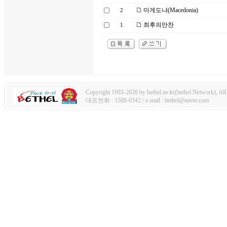
마게도냐(Macedonia)
2
최후의만찬
1
Copyright 1993-2026 by bethel.ne.kr(bethel Network), All 
대표전화 : 1588-0342 / e-mail : bethel@naver.com