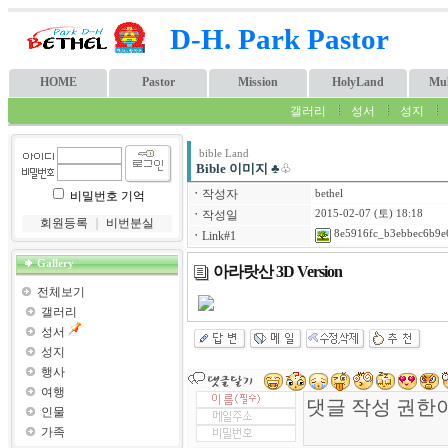
D-H. Park Pastor
HOME
Pastor
Mission
HolyLand
Mul
갤러리
성서
성지
bible Land
Bible 이미지
♣♧
ㆍ
작성자
bethel
비밀번호 기억
ㆍ
작성일
2015-02-07 (토) 18:18
회원등록
｜
비번분실
8e5916fc_b3ebbec6b9e6
ㆍ
Link#1
Gallery
아라랏산 3D Version
전체보기
갤러리
성서
성지
행사
여행
인물
가족