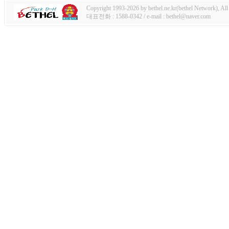
Copyright 1993-2026 by bethel.ne.kr(bethel Network), All 
대표전화 : 1588-0342 / e-mail : bethel@naver.com