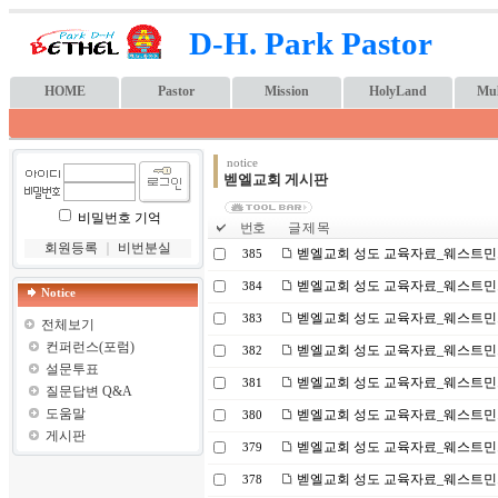
D-H. Park Pastor
HOME
Pastor
Mission
HolyLand
Mul
notice
벧엘교회 게시판
비밀번호 기억
번호
글 제 목
회원등록
｜
비번분실
벧엘교회 성도 교육자료_웨스트민스터
385
벧엘교회 성도 교육자료_웨스트민스
384
Notice
벧엘교회 성도 교육자료_웨스트민스터
383
전체보기
컨퍼런스(포럼)
벧엘교회 성도 교육자료_웨스트민스터
382
설문투표
벧엘교회 성도 교육자료_웨스트민스
381
질문답변 Q&A
도움말
벧엘교회 성도 교육자료_웨스트민스
380
게시판
벧엘교회 성도 교육자료_웨스트민스
379
벧엘교회 성도 교육자료_웨스트민스터
378