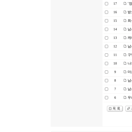
‘
17
받
16
최
15
남
14
캐
13
남
12
구
11
나
10
마
9
남산
8
남
7
우리
6