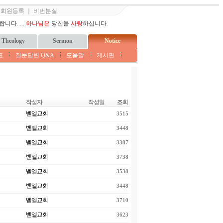
｜
회원등록
｜
비번분실
다......
하나님은
당신을
사랑
하십니다.
Theology
Sermon
Notice
표
질문답변 Q&A
도움말
게시판
작성자
작성일
조회
벧엘교회
3515
벧엘교회
3448
벧엘교회
3387
벧엘교회
3738
벧엘교회
3538
벧엘교회
3448
벧엘교회
3710
벧엘교회
3623