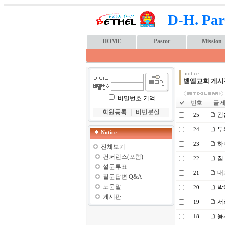
D-H. Par
HOME
Pastor
Mission
notice
벧엘교회 게시
비밀번호 기억
번호
글 제
회원등록
｜
비번분실
검
25
부
24
Notice
하
23
전체보기
컨퍼런스(포럼)
짐
22
설문투표
내
21
질문답변 Q&A
도움말
박
20
게시판
서
19
용
18