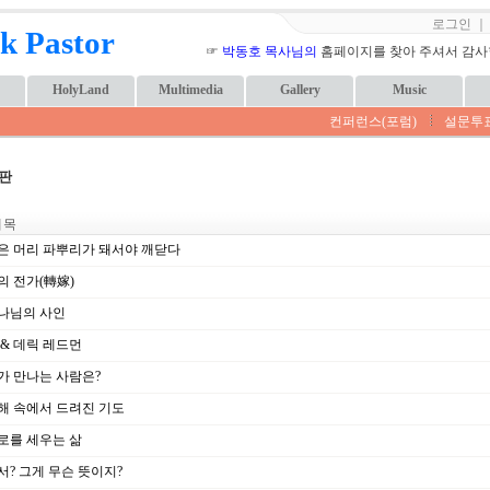
로그인
k Pastor
☞
박동호 목사님의
홈페이지를 찾아 주셔서 감사합니
HolyLand
Multimedia
Gallery
Music
컨퍼런스(포럼)
설문투
판
 목
은 머리 파뿌리가 돼서야 깨닫다
의 전가(轉嫁)
나님의 사인
 & 데릭 레드먼
가 만나는 사람은?
해 속에서 드려진 기도
로를 세우는 삶
서? 그게 무슨 뜻이지?