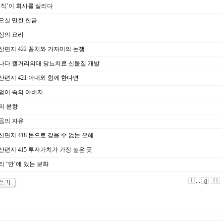
정직’이 회사를 살리다
으실 만한 헌금
상의 요리
산편지 422 꽁치와 가자미의 논쟁
나다 캘거리의대 당뇨치료 신물질 개발
산편지 421 아내와 함께 한다면
덩이 속의 아버지
의 본향
음의 자유
편지 418 돈으로 갚을 수 없는 은혜
산편지 415 투자가치가 가장 높은 곳
 ‘안’에 있는 보화
1
,,,
11