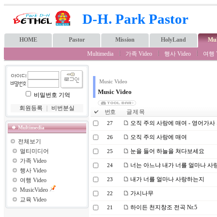
D-H. Park Pastor
HOME
Pastor
Mission
HolyLand
Mul
Multimedia
가족 Video
행사 Video
여행 V
Music Video
Music Video
비밀번호 기억
회원등록
｜
비번분실
번호
글 제 목
오직 주의 사랑에 매여 - 영어가사
27
Multimedia
오직 주의 사랑에 매여
26
전체보기
멀티미디어
눈을 들어 하늘을 쳐다보세요
25
가족 Video
너는 아느냐 내가 너를 얼마나 사
24
행사 Video
내가 너를 얼마나 사랑하는지
여행 Video
23
MusicVideo
가시나무
22
교육 Video
하이든 천지창조 전곡 Nr.5
21