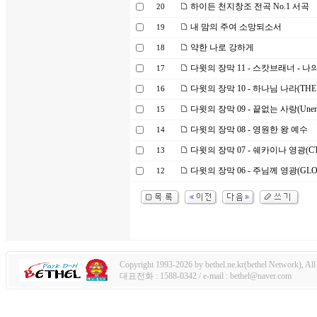
하이든 천지창조 전곡 No.1 서곡
20
내 맘의 주여 소망되소서
19
약한 나로 강하게
18
다윗의 장막 11 - 스캇브래너 - 나
17
다윗의 장막 10 - 하나님 나라(THE 
16
다윗의 장막 09 - 끝없는 사랑(Unendi
15
다윗의 장막 08 - 영원한 왕 예수
14
다윗의 장막 07 - 쉐카이나 영광(CT
13
다윗의 장막 06 - 주님께 영광(GLOR
12
Copyright 1993-2026 by bethel.ne.kr(bethel Network), All 
대표전화 : 1588-0342 / e-mail : bethel@naver.com