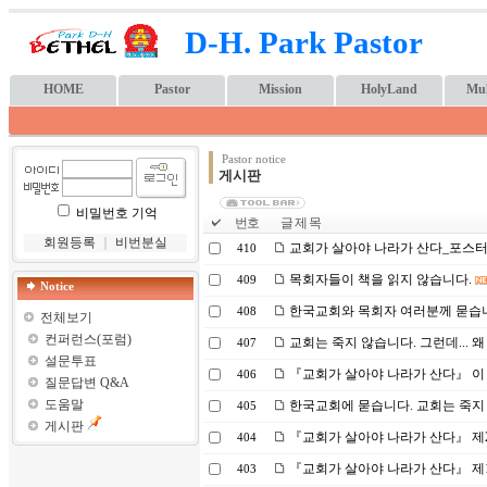
D-H. Park Pastor
HOME
Pastor
Mission
HolyLand
Mul
Pastor notice
게시판
비밀번호 기억
번호
글 제 목
회원등록
｜
비번분실
교회가 살아야 나라가 산다_포스
410
목회자들이 책을 읽지 않습니다.
409
Notice
한국교회와 목회자 여러분께 묻습니다
408
전체보기
컨퍼런스(포럼)
교회는 죽지 않습니다. 그런데...
407
설문투표
『교회가 살아야 나라가 산다』 이 책
406
질문답변 Q&A
도움말
한국교회에 묻습니다. 교회는 죽지 
405
게시판
『교회가 살아야 나라가 산다』 제2
404
『교회가 살아야 나라가 산다』 제1
403