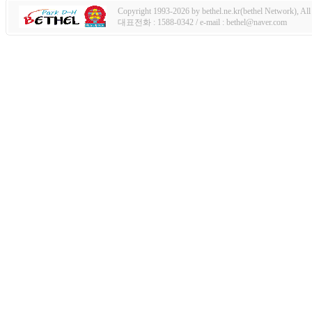
Copyright 1993-2026 by bethel.ne.kr(bethel Network), All 
대표전화 : 1588-0342 / e-mail : bethel@naver.com