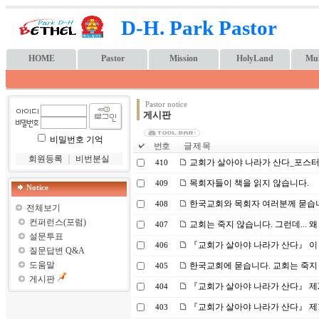
D-H. Park Pastor
HOME
Pastor
Mission
HolyLand
Mul
Pastor notice
게시판
비밀번호 기억
번호
글 제 목
회원등록
｜
비번분실
교회가 살아야 나라가 산다_포스
410
목회자들이 책을 읽지 않습니다.
409
Notice
한국교회와 목회자 여러분께 묻습니다
408
전체보기
컨퍼런스(포럼)
교회는 죽지 않습니다. 그런데...
407
설문투표
『교회가 살아야 나라가 산다』 이 책
406
질문답변 Q&A
도움말
한국교회에 묻습니다. 교회는 죽지 
405
게시판
『교회가 살아야 나라가 산다』 제2
404
『교회가 살아야 나라가 산다』 제1
403