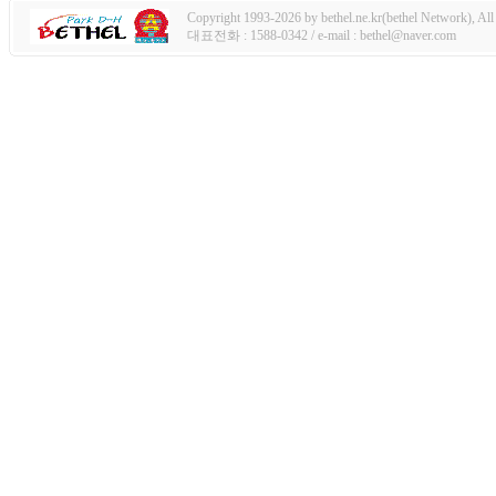
Copyright 1993-2026 by bethel.ne.kr(bethel Network), All 
대표전화 : 1588-0342 / e-mail : bethel@naver.com