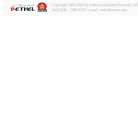
Copyright 1993-2026 by bethel.ne.kr(bethel Network), All 
대표전화 : 1588-0342 / e-mail : bethel@naver.com