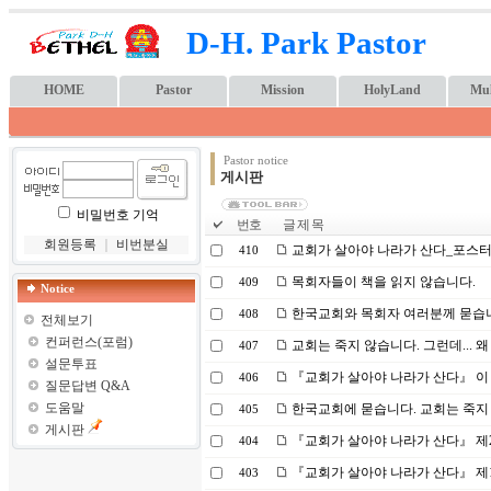
D-H. Park Pastor
HOME
Pastor
Mission
HolyLand
Mul
Pastor notice
게시판
비밀번호 기억
번호
글 제 목
회원등록
｜
비번분실
교회가 살아야 나라가 산다_포스
410
목회자들이 책을 읽지 않습니다.
409
Notice
한국교회와 목회자 여러분께 묻습니다
408
전체보기
컨퍼런스(포럼)
교회는 죽지 않습니다. 그런데...
407
설문투표
『교회가 살아야 나라가 산다』 이 책
406
질문답변 Q&A
도움말
한국교회에 묻습니다. 교회는 죽지 
405
게시판
『교회가 살아야 나라가 산다』 제2
404
『교회가 살아야 나라가 산다』 제1
403