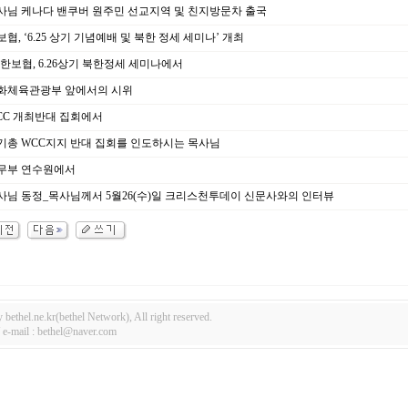
사님 케나다 밴쿠버 원주민 선교지역 및 친지방문차 출국
협, ‘6.25 상기 기념예배 및 북한 정세 세미나’ 개최
한보협, 6.26상기 북한정세 세미나에서
화체육관광부 앞에서의 시위
CC 개최반대 집회에서
기총 WCC지지 반대 집회를 인도하시는 목사님
무부 연수원에서
사님 동정_목사님께서 5월26(수)일 크리스천투데이 신문사와의 인터뷰
bethel.ne.kr(bethel Network), All right reserved.
-mail : bethel@naver.com