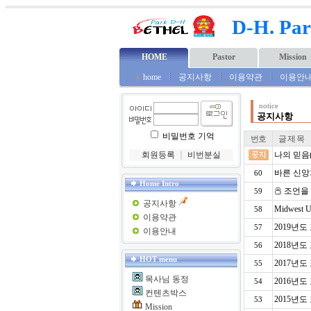
D-H. Par
HOME
Pastor
Mission
◈
home
공지사항
이용약관
이용안
notice
공지사항
비밀번호 기억
번호
글 제 목
회원등록
｜
비번분실
나의 믿음
바른 신앙
60
Home Intro
조언을
59
공지사항
Midwest
58
이용약관
2019년도
57
이용안내
2018년도
56
HOT menu
2017년도
55
목사님 동정
2016년도
54
컨텐츠박스
2015년도
53
Mission