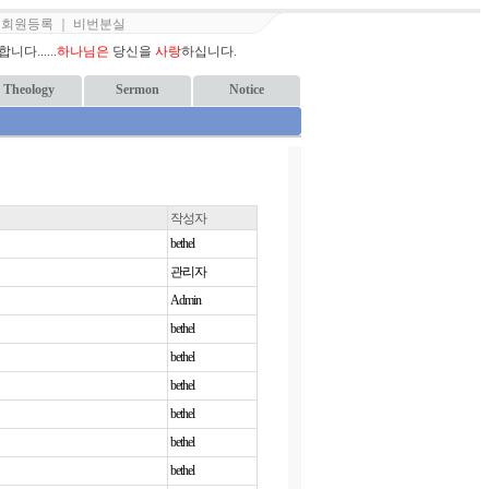
｜
회원등록
｜
비번분실
다......
하나님은
당신을
사랑
하십니다.
Theology
Sermon
Notice
작성자
bethel
관리자
Admin
bethel
bethel
bethel
bethel
bethel
bethel