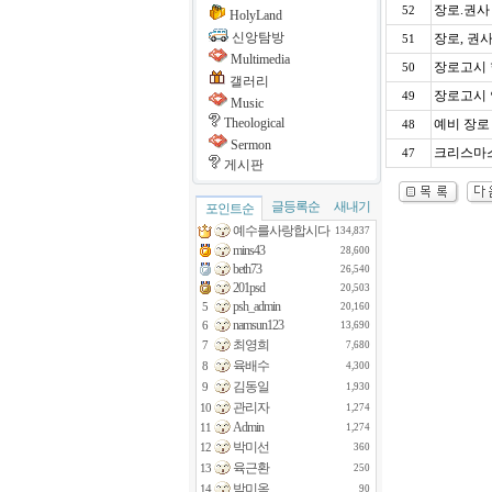
장로.권사
52
HolyLand
신앙탐방
장로, 권
51
Multimedia
장로고시 
50
갤러리
장로고시
49
Music
Theological
예비 장로
48
Sermon
크리스마스
47
게시판
글등록순
새내기
포인트순
예수를사랑합시다
134,837
mins43
28,600
beth73
26,540
201psd
20,503
psh_admin
5
20,160
namsun123
6
13,690
최영희
7
7,680
육배수
8
4,300
김동일
9
1,930
관리자
10
1,274
Admin
11
1,274
박미선
12
360
육근환
13
250
박미옥
14
90