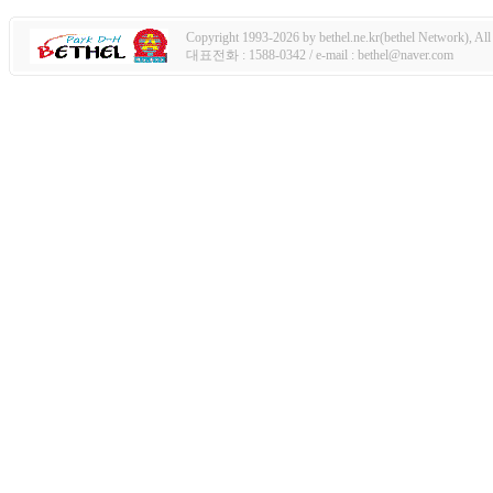
Copyright 1993-2026 by bethel.ne.kr(bethel Network), All 
대표전화 : 1588-0342 / e-mail : bethel@naver.com