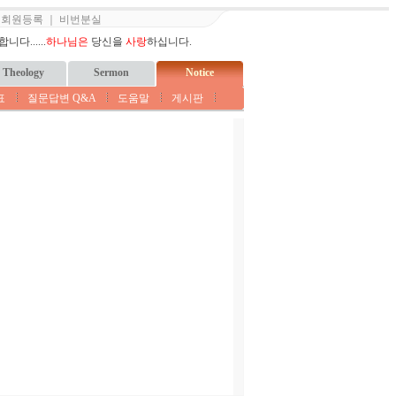
｜
회원등록
｜
비번분실
다......
하나님은
당신을
사랑
하십니다.
Theology
Sermon
Notice
표
질문답변 Q&A
도움말
게시판