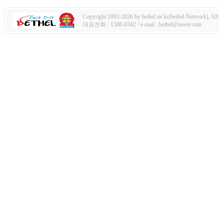
Copyright 1993-2026 by bethel.ne.kr(bethel Network), All 
대표전화 : 1588-0342 / e-mail : bethel@naver.com