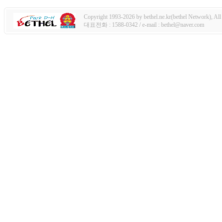
Copyright 1993-2026 by bethel.ne.kr(bethel Network), All 
대표전화 : 1588-0342 / e-mail : bethel@naver.com