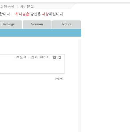
｜
회원등록
｜
비번분실
다......
하나님은
당신을
사랑
하십니다.
Theology
Sermon
Notice
ㆍ추천:
0
ㆍ조회: 18281