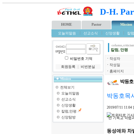
D-H. Par
HOME
Pastor
Mission
오늘의말씀
선교소식
신앙생활
칼럼
column,criticis
칼럼, 만평
비밀번호 기억
ㆍ
작성자
ㆍ
작성일
회원등록
｜
비번분실
ㆍ
홈페이지
Mission
박동호
전체보기
오늘의말씀
박동호목사
선교소식
신앙생활
2019/07/11 11:04
칼럼,만평
신앙탐방
“반 기독교 악법
동성애와 차