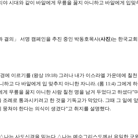
리야 시대와 같이 바알에게 무릎을 꿇지 아니하고 바알에게 입맞
과 결의
」
서명 캠페인을 추진 중인 박동호목사(
사진
)는 한국교
경에 이르기를
(
왕상
19:18)
그러나 내가 이스라엘 가운데에 칠천
니하고 다 바알에게 입 맞추지 아니한 자니라
. (
롬
11:4)
그에게 하
게 무릎을 꿇지 아니한 사람 칠천 명을 남겨 두었다고 하셨다
”
 조례로 통과시키려고 한 것을 기독교가 막았다. 그때 그 일에 
 뭉쳐야 한다는 의식이 생겼다”고 취지를 설명했다.
△
나는 사도신경을 믿는다
△
나는 예수그리스도께서 유일한 구