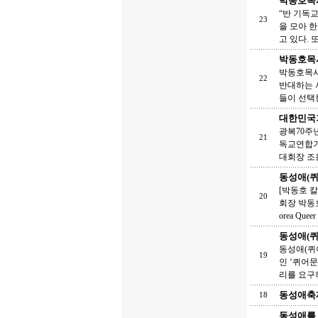
박동호목사
“반 기독
23
을 모아 
고 있다.
박동호목사
박동호목사,
22
반대하는 
들이 선택
대한민국기
광복70주
21
독교연합기
대회장 조용
동성애(
[박동호 칼
20
회장 박동
orea Quee
동성애(퀴
동성애(퀴
19
인 ‘퀴어문화
리를 요구
동성애축제
18
동성애를