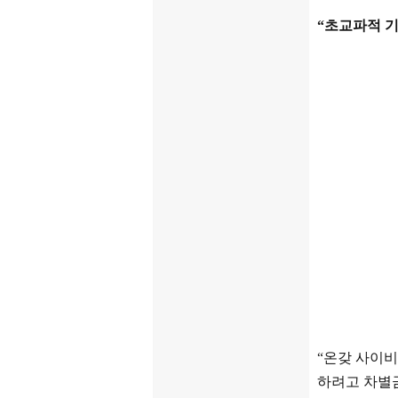
“
초교파적 기
“
온갖 사이비
하려고 차별