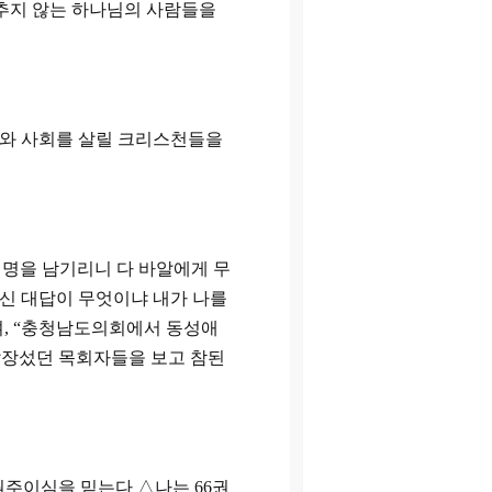
추지 않는 하나님의 사람들을
회와 사회를 살릴 크리스천들을
 명을 남기리니 다 바알에게 무
신 대답이 무엇이냐 내가 나를
며
,
“충청남도의회에서 동성애
앞장섰던 목회자들을 보고 참된
원주이심을 믿는다
△
나는
66
권