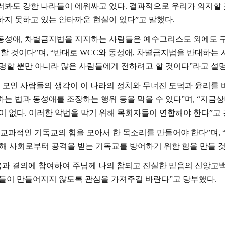
러봐도 강한 나라들이 에워싸고 있다
.
결과적으로 우리가 의지할
하지 못하고 있는 안타까운 현실이 있다
”
고 말했다
.
 동성애
,
차별금지법을 지지하는 사람들은 예수그리스도 외에도 구
 할 것이다
”
며
,
“
반대로
WCC
와 동성애
,
차별금지법을 반대하는 
명할 뿐만 아니라 많은 사람들에게 전하려고 할 것이다
”
라고 설
 모인 사람들의 생각이 이 나라의 정치와 무너진 도덕과 윤리를 
는 법과 동성애를 조장하는 행위 등을 막을 수 있다”며,
“
지금상
이 없다
.
이러한 악법을 막기 위해 목회자들이 연합해야 한다
”
고
교파적인 기독교의 힘을 모아서 한 목소리를 만들어야 한다
”
며
, 
통해 사회로부터 공격을 받는 기독교를 방어하기 위한 힘을 만들 
음과 결의에 참여하여 주님께 나의 참되고 진실한 믿음의 신앙고
법들이 만들어지지 않도록 관심을 가져주길 바란다
”
고 당부했다
.