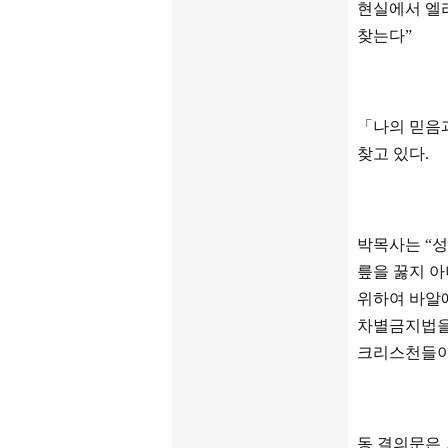
현실에서 엘
찾는다
”
「
나의 믿음
찾고 있다
.
박목사는
“
성
릎을 꿇지 아
위하여 바알에
차별금지법을
크리스천들이
동 결의문은