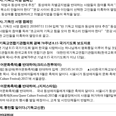
, 기독인 서명 캠페인
교 악법과 동성애 반대 추진” 동성애와 차별금지법을 반대하는 사람들의 참여를 독려 
한 목소리 만들어야 한다” “온갖 사이비 종교와 이단들이 선택한 고인들을 미혹하여 멸
 또 동성애를 합법화하려고 차별금지법을 만들어 목적을 달성..
, 기독인 서명 캠페인
 기독인 서명 캠페인 2019/07/11 11:04 입력 “반 기독교 악법과 동성애 반대 추진”
사람들의 참여를 독려 “초교파적 기독교 힘을 모아 한 목소리 만들어야 한다” “온갖 
한 교인들을 미혹하여 멸망으로 끌고..
독교연합기관협의회 광복 70주년 8.15 국가기도회 보도자료
년 기념 8.15 국가기도회 열려 한국을 사랑하시는 하나님께서 평화통일 이루어 주실 
관협의회-한국교회 8개 연합기관 참여 대한민국기독교연합기관협의회(한국교회 8개
목 목사) 주최 광복70주년 기념 8.15 국가기도회가 지난 12일(..
퀴어문화축제)를 반대하며(크리스천투데이)
럼] 동성애(퀴어문화축제)를 반대하며 입력 : 2015.05.14 10:23 ▲(사)한국기독
호 목사. 국내 동성애자들에게 6월은 축제의 달이다. 서울시가 동성애자들의 문화 축제
r Culture Festival) 2015’에 서울광장..
어문화축제)를 반대하며...(지저스타임)
어문화축제)를 반대하며... 국내 동성애자들에게 6월은 축제의 달이다. 서울시가 동
축제(Korea Queer Culture Festival) 2015를 서울광장에서의 사용을 허가하여 6월
하며 대규모의 행사를 벌일 예정이나, 교계 및 시민단체들이 반발하고..
, 통탄할 일이다.(기독교신문)
 반대하며