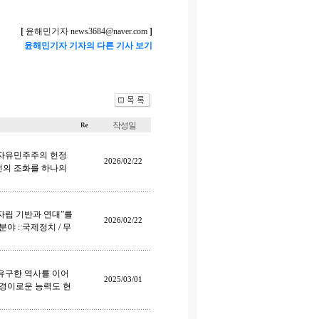
[
윤해민기자
news3684@naver.com
]
윤해민기자 기자의 다른 기사 보기
작성일
 자유민주주의 헌정
2026/02/22
공선의 조화를 하나의
자립 기반과 연대”를
2026/02/22
야 : 국제정치 / 무
유구한 역사를 이어
2025/03/01
 경이로운 능력도 현