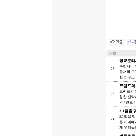
번호
정교분리의
추천서이 
26
질서의 구
헌정 구조
트럼프의 
트럼프의 
25
향한 전략이
역 / 안보 
3.1절을
3.1절을
24
온 세계에
재 우리들