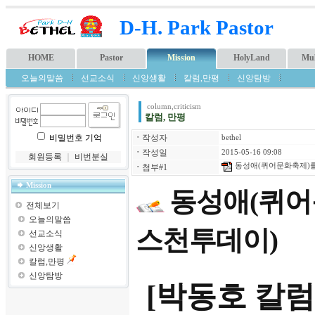
D-H. Park Pastor
HOME
Pastor
Mission
HolyLand
Mul
오늘의말씀
선교소식
신앙생활
칼럼,만평
신앙탐방
column,criticism
칼럼, 만평
비밀번호 기억
ㆍ
작성자
bethel
ㆍ
작성일
2015-05-16 09:08
회원등록
｜
비번분실
동성애(퀴어문화축제)를
ㆍ
첨부#1
Mission
동성애(퀴어
전체보기
오늘의말씀
스천투데이)
선교소식
신앙생활
칼럼,만평
신앙탐방
[박동호 칼