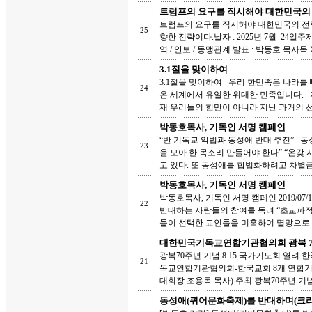
트럼프의 요구를 직시해야 대한민국의 
트럼프의 요구를 직시해야 대한민국의 전략
25
향한 전략이다.날자 : 2025년 7월 24일
역 / 안보 / 동맹관계 발표 : 박동호 목사목 차
3.1절을 맞이하여
3.1절을 맞이하여 우리 한민족은 나라를
24
온 세계에서 유일한 위대한 민족입니다. 
재 우리들의 힘만이 아니라 지난 과거의 
박동호목사, 기독인 서명 캠페인
“반 기독교 악법과 동성애 반대 추진” 
23
을 모아 한 목소리 만들어야 한다” “온
고 있다. 또 동성애를 합법화하려고 차별금
박동호목사, 기독인 서명 캠페인
박동호목사, 기독인 서명 캠페인 2019/07
22
반대하는 사람들의 참여를 독려 “초교파적
들이 선택한 교인들을 미혹하여 멸망으로 
대한민국기독교연합기관협의회 광복 70
광복70주년 기념 8.15 국가기도회 열
21
독교연합기관협의회-한국교회 8개 연합
대회장 조용목 목사) 주최 광복70주년 기념 8
동성애(퀴어문화축제)를 반대하며(크