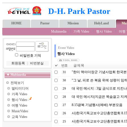
D-H. Park Pastor
HOME
Pastor
Mission
HolyLand
Mul
Multimedia
가족 Video
행사 Video
여행 V
Event Video
행사 Video
비밀번호 기억
회원등록
｜
비번분실
번호
글 제 목
"한미 맥아더장군 기념사업회 한국본
31
Multimedia
“그 날, 피로 쓴 복음 위에 성령이 
30
전체보기
멀티미디어
대 국민 메시지 : 3일 금식으로 지킨나
29
가족 Video
대 국민 메시지(지금은 목숨걸고 지켜
28
행사 Video
8.15광복 기념행사(예배) 부분모음
여행 Video
27
MusicVideo
사)한국기독교보수교단총연합회 8.15
26
교육 Video
사)한국기독교보수교단총연합회 8.15
25