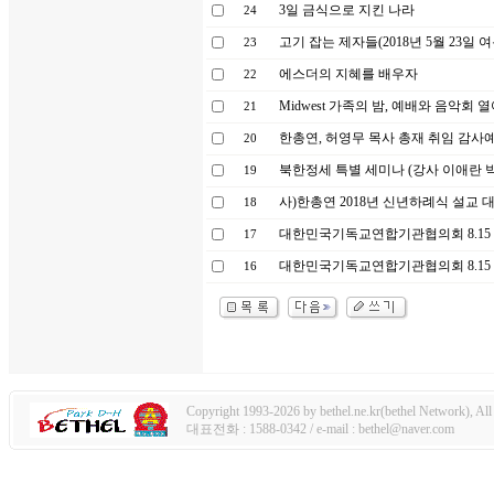
3일 금식으로 지킨 나라
24
고기 잡는 제자들(2018년 5월 23일
23
에스더의 지혜를 배우자
22
Midwest 가족의 밤, 예배와 음악회 
21
한총연, 허영무 목사 총재 취임 감사
20
북한정세 특별 세미나 (강사 이애란 
19
사)한총연 2018년 신년하례식 설교
18
대한민국기독교연합기관협의회 8.15 광
17
대한민국기독교연합기관협의회 8.15 
16
Copyright 1993-2026 by bethel.ne.kr(bethel Network), All 
대표전화 : 1588-0342 / e-mail : bethel@naver.com