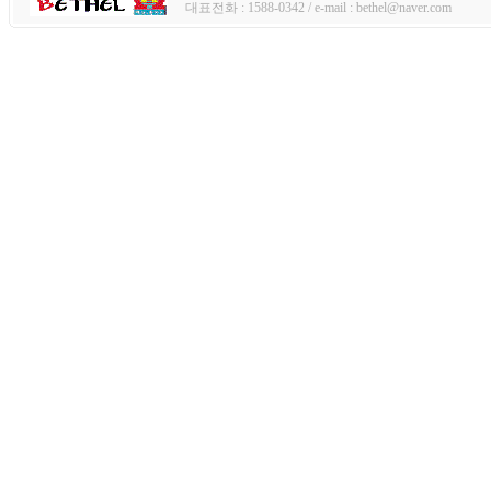
대표전화 : 1588-0342 / e-mail : bethel@naver.com