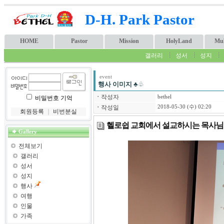
D-H. Park Pastor
HOME
Pastor
Mission
HolyLand
Mul
갤러리
성서
성지
event
행사 이미지
♣♧
ㆍ
작성자
bethel
비밀번호 기억
ㆍ
작성일
2018-05-30 (수) 02:20
회원등록
｜
비번분실
헬로쉽 교회에서 설교하시는 목사님
Gallery
전체보기
갤러리
성서
성지
행사
여행
인물
가족