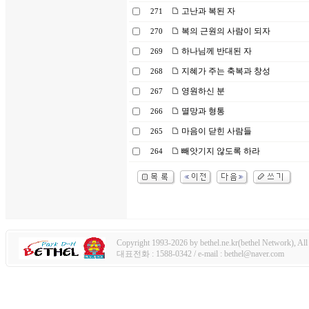
고난과 복된 자
271
복의 근원의 사람이 되자
270
하나님께 반대된 자
269
지혜가 주는 축복과 창성
268
영원하신 분
267
멸망과 형통
266
마음이 닫힌 사람들
265
빼앗기지 않도록 하라
264
Copyright 1993-2026 by bethel.ne.kr(bethel Network), All 
대표전화 : 1588-0342 / e-mail : bethel@naver.com