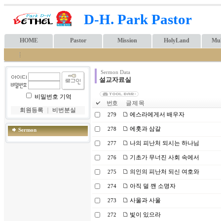
D-H. Park Pastor
HOME
Pastor
Mission
HolyLand
Mul
Sermon Data
설교자료실
비밀번호 기억
번호
글 제 목
회원등록
｜
비번분실
에스라에게서 배우자
279
에훗과 삼갈
278
Sermon
나의 피난처 되시는 하나님
277
기초가 무너진 사회 속에서
276
의인의 피난처 되신 여호와
275
아직 덜 깬 소명자
274
사울과 사울
273
빛이 있으라
272