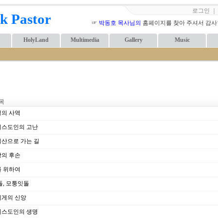
로그인
k Pastor
☞
박동호 목사님의
홈페이지를 찾아 주셔서 감사합니
HolyLand
Multimedia
Gallery
Music
목
의 사역
스도인의 고난
산으로 가는 길
의 후손
 위하여
돌, 모퉁잇돌
게의 신앙
스도인의 생명