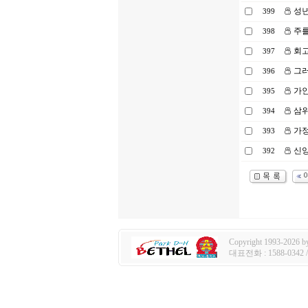
성
399
주를
398
회고
397
그러
396
가인
395
삼위
394
가정
393
신앙
392
Copyright 1993-2026 by 
대표전화 : 1588-0342 / e