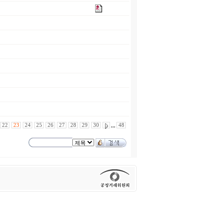
22
23
24
25
26
27
28
29
30
,,,
48