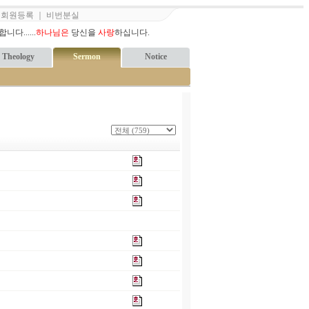
｜
회원등록
｜
비번분실
다......
하나님은
당신을
사랑
하십니다.
Theology
Sermon
Notice