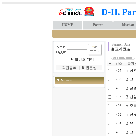
D-H. Par
HOME
Pastor
Mission
Sermon Data
설교자료실
비밀번호 기억
번호
글 제 
회원등록
｜
비번분실
성령
407
그리
406
Sermon
갈멜
405
신앙
404
주를
403
산 
402
유니
401
그리
400