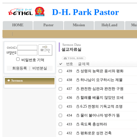
D-H. Park Pastor
HOME
Pastor
Mission
HolyLand
Mul
Sermon Data
설교자료실
비밀번호 기억
번호
글 제 목
회원등록
｜
비번분실
성령의 능력은 용서와 평화
439
하나님이 요구하시는 제물
438
Sermon
완전한 심판과 완전한 구원
437
할례를 베풀지 않았던 모세
436
6.25 전쟁의 기독교적 조명
435
물이 불어나자 방주가 뜸
434
죽도록 충성하라
433
평화로운 성전 건축
432