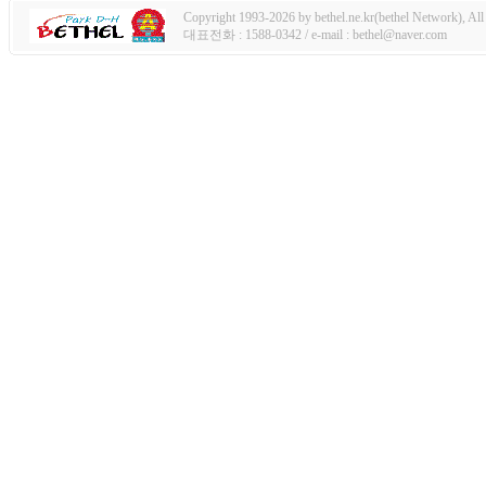
Copyright 1993-2026 by bethel.ne.kr(bethel Network), All 
대표전화 : 1588-0342 / e-mail : bethel@naver.com