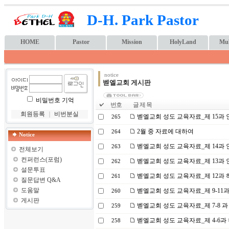
D-H. Park Pastor
HOME
Pastor
Mission
HolyLand
Mul
notice
벧엘교회 게시판
비밀번호 기억
번호
글 제 목
회원등록
｜
비번분실
벧엘교회 성도 교육자료_제 15과 인
265
2월 중 자료에 대하여
264
Notice
벧엘교회 성도 교육자료_제 14과 인
263
전체보기
컨퍼런스(포럼)
벧엘교회 성도 교육자료_제 13과 인
262
설문투표
벧엘교회 성도 교육자료_제 12과
261
질문답변 Q&A
도움말
벧엘교회 성도 교육자료_제 9-11
260
게시판
벧엘교회 성도 교육자료_제 7-8 과
259
벧엘교회 성도 교육자료_제 4-6과
258