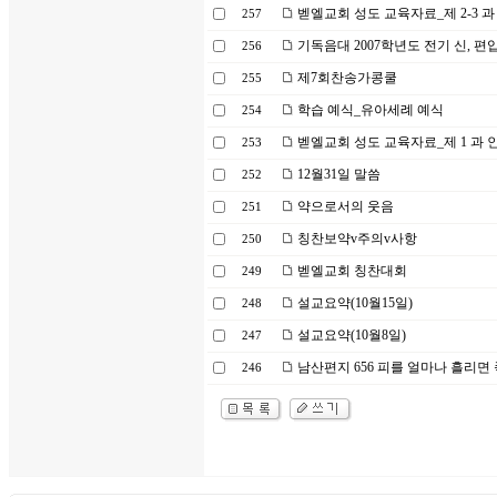
벧엘교회 성도 교육자료_제 2-3 과
257
기독음대 2007학년도 전기 신, 편
256
제7회찬송가콩쿨
255
학습 예식_유아세례 예식
254
벧엘교회 성도 교육자료_제 1 과 
253
12월31일 말씀
252
약으로서의 웃음
251
칭찬보약v주의v사항
250
벧엘교회 칭찬대회
249
설교요약(10월15일)
248
설교요약(10월8일)
247
남산편지 656 피를 얼마나 흘리면
246