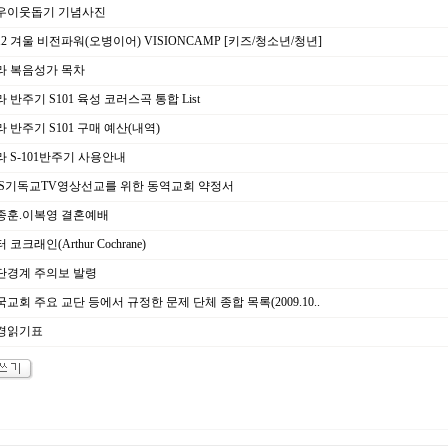
우이웃돕기 기념사진
12 겨울 비전파워(오병이어) VISIONCAMP [키즈/청소년/청년]
라 복음성가 목차
 반주기 S101 육성 코러스곡 통합 List
 반주기 S101 구매 예산(내역)
 S-101반주기 사용안내
TS기독교TV영상선교를 위한 동역교회 약정서
종훈.이복영 결혼예배
 코크래인(Arthur Cochrane)
단경계 주의보 발령
교회 주요 교단 등에서 규정한 문제 단체 종합 목록(2009.10..
경읽기표