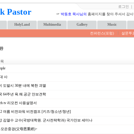
로그인
k Pastor
☞
박동호 목사님의
홈페이지를 찾아 주셔서 감사합니
HolyLand
Multimedia
Gallery
Music
컨퍼런스(포럼)
설문투
판
 목
ple
대 사
 도발시 30분 내에 북한 괴멸
 64주년 육.해.공군 안보견학
leh tv 리모컨 사용설명서
12 여름 비전파워 비전캠프 [키즈/청소년/청년]
 김열수 교수(국방대학원. 군사전략학과) 국가안보 세미나
부모은중경(父母恩重經)>