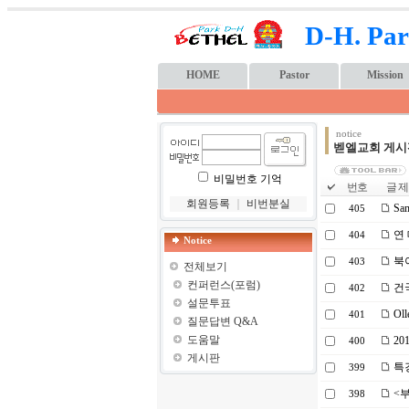
D-H. Par
HOME
Pastor
Mission
notice
벧엘교회 게시
비밀번호 기억
번호
글 제
회원등록
｜
비번분실
Sam
405
연 
404
Notice
북이
403
전체보기
컨퍼런스(포럼)
건국
402
설문투표
Ol
401
질문답변 Q&A
도움말
20
400
게시판
특강
399
<
398