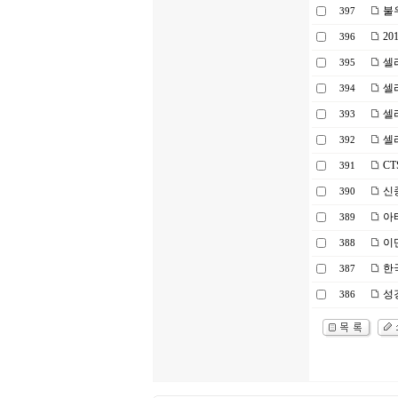
불
397
20
396
셀
395
셀라
394
셀라
393
셀라
392
C
391
신
390
아터
389
이
388
한국
387
성
386