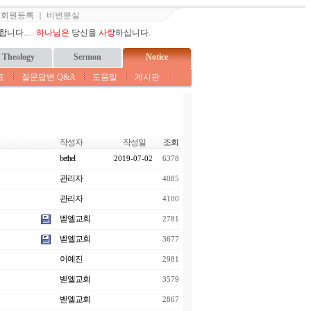
｜
회원등록
｜
비번분실
다......
하나님은
당신을
사랑
하십니다.
Theology
Sermon
Notice
표
질문답변 Q&A
도움말
게시판
작성자
작성일
조회
bethel
2019-07-02
6378
관리자
4085
관리자
4100
벧엘교회
2781
벧엘교회
3677
이예진
2981
벧엘교회
3579
벧엘교회
2867