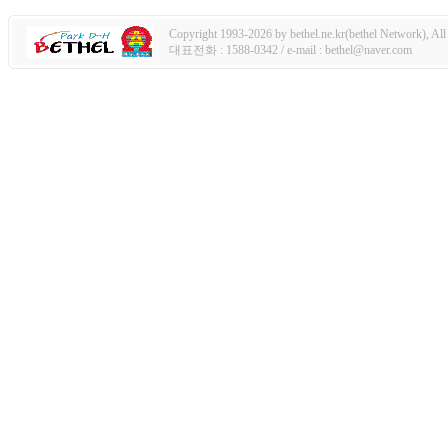
Copyright 1993-2026 by bethel.ne.kr(bethel Network), All 
대표전화 : 1588-0342 / e-mail : bethel@naver.com