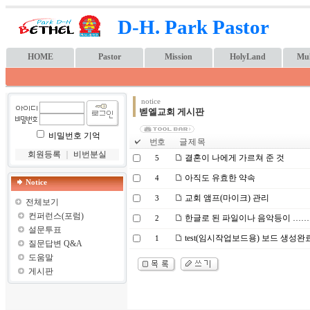
D-H. Park Pastor
HOME
Pastor
Mission
HolyLand
Mul
notice
벧엘교회 게시판
비밀번호 기억
번호
글 제 목
회원등록
｜
비번분실
결혼이 나에게 가르쳐 준 것
5
아직도 유효한 약속
4
Notice
교회 앰프(마이크) 관리
3
전체보기
컨퍼런스(포럼)
한글로 된 파일이나 음악등이 ……. 
2
설문투표
test(임시작업보드용) 보드 생성완
1
질문답변 Q&A
도움말
게시판