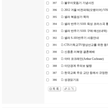
불우이웃돕기 기념사진
397
2012 겨울 비전파워(오병이어) VIS
396
셀라 복음성가 목차
395
셀라 반주기 S101 육성 코러스곡 통합
394
셀라 반주기 S101 구매 예산(내역)
393
셀라 S-101반주기 사용안내
392
CTS기독교TV영상선교를 위한 동
391
신종훈.이복영 결혼예배
390
아터 코크래인(Arthur Cochrane)
389
이단경계 주의보 발령
388
한국교회 주요 교단 등에서 규정한 문제
387
성경읽기표
386