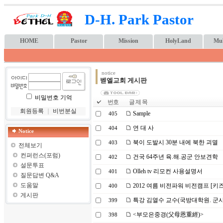
D-H. Park Pastor
HOME
Pastor
Mission
HolyLand
Mul
notice
벧엘교회 게시판
비밀번호 기억
번호
글 제 목
회원등록
｜
비번분실
Sample
405
연 대 사
404
Notice
북이 도발시 30분 내에 북한 괴멸
403
전체보기
컨퍼런스(포럼)
건국 64주년 육.해.공군 안보견학
402
설문투표
Olleh tv 리모컨 사용설명서
401
질문답변 Q&A
도움말
2012 여름 비전파워 비전캠프 [키
400
게시판
특강 김열수 교수(국방대학원. 군
399
<부모은중경(父母恩重經)>
398