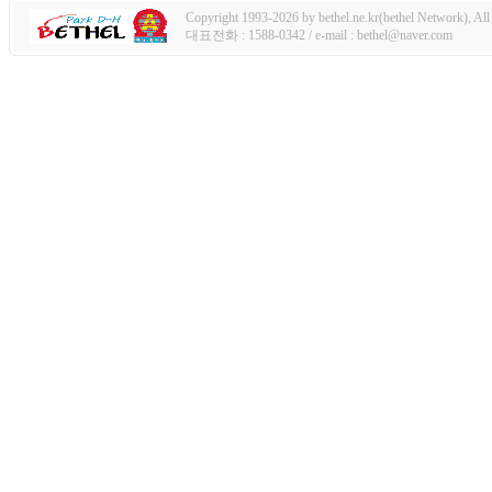
Copyright 1993-2026 by bethel.ne.kr(bethel Network), All 
대표전화 : 1588-0342 / e-mail : bethel@naver.com