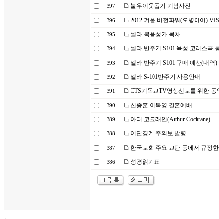
불우이웃돕기 기념사진
397
2012 겨울 비전파워(오병이어) VIS
396
셀라 복음성가 목차
395
셀라 반주기 S101 육성 코러스곡 통합
394
셀라 반주기 S101 구매 예산(내역)
393
셀라 S-101반주기 사용안내
392
CTS기독교TV영상선교를 위한 동
391
신종훈.이복영 결혼예배
390
아터 코크래인(Arthur Cochrane)
389
이단경계 주의보 발령
388
한국교회 주요 교단 등에서 규정한 문제
387
성경읽기표
386