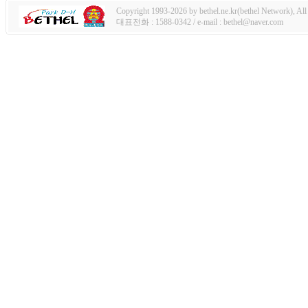
Copyright 1993-2026 by bethel.ne.kr(bethel Network), All 
대표전화 : 1588-0342 / e-mail : bethel@naver.com