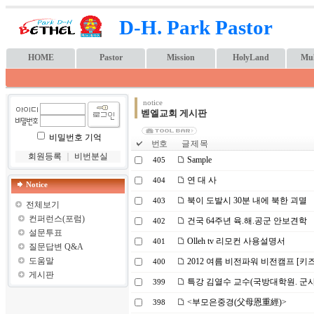
D-H. Park Pastor
HOME
Pastor
Mission
HolyLand
Mul
notice
벧엘교회 게시판
비밀번호 기억
번호
글 제 목
회원등록
｜
비번분실
Sample
405
연 대 사
404
Notice
북이 도발시 30분 내에 북한 괴멸
403
전체보기
컨퍼런스(포럼)
건국 64주년 육.해.공군 안보견학
402
설문투표
Olleh tv 리모컨 사용설명서
401
질문답변 Q&A
도움말
2012 여름 비전파워 비전캠프 [키
400
게시판
특강 김열수 교수(국방대학원. 군
399
<부모은중경(父母恩重經)>
398