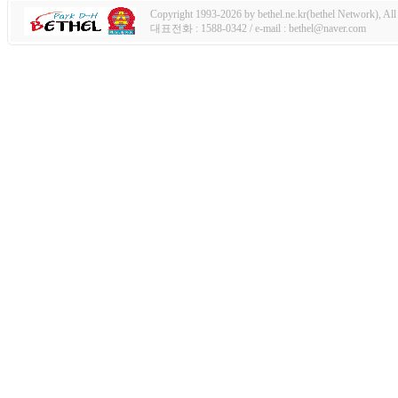
Copyright 1993-2026 by bethel.ne.kr(bethel Network), All 
대표전화 : 1588-0342 / e-mail : bethel@naver.com