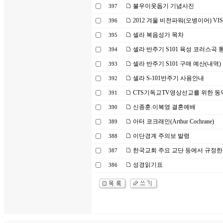
불우이웃돕기 기념사진
397
2012 겨울 비전파워(오병이어) VIS
396
셀라 복음성가 목차
395
셀라 반주기 S101 육성 코러스곡 통합
394
셀라 반주기 S101 구매 예산(내역)
393
셀라 S-101반주기 사용안내
392
CTS기독교TV영상선교를 위한 동
391
신종훈.이복영 결혼예배
390
아터 코크래인(Arthur Cochrane)
389
이단경계 주의보 발령
388
한국교회 주요 교단 등에서 규정한 문제
387
성경읽기표
386