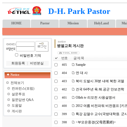
D-H. Park Pastor
HOME
Pastor
Mission
HolyLand
Mul
notice
벧엘교회 게시판
비밀번호 기억
번호
글 제 목
회원등록
｜
비번분실
Sample
405
연 대 사
404
Notice
북이 도발시 30분 내에 북한 괴멸
403
전체보기
컨퍼런스(포럼)
건국 64주년 육.해.공군 안보견학
402
설문투표
Olleh tv 리모컨 사용설명서
401
질문답변 Q&A
도움말
2012 여름 비전파워 비전캠프 [키
400
게시판
특강 김열수 교수(국방대학원. 군
399
<부모은중경(父母恩重經)>
398