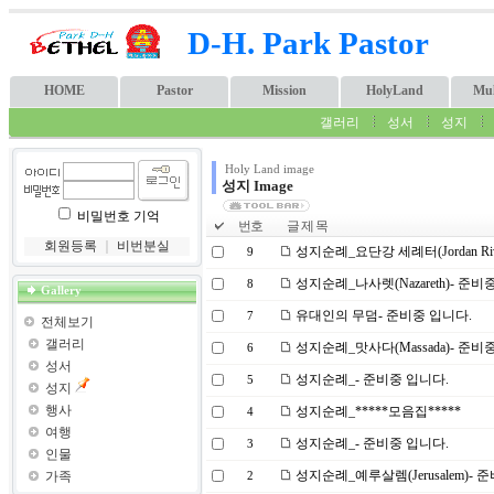
D-H. Park Pastor
HOME
Pastor
Mission
HolyLand
Mul
갤러리
성서
성지
Holy Land image
성지 Image
비밀번호 기억
번호
글 제 목
회원등록
｜
비번분실
성지순례_요단강 세례터(Jordan River
9
성지순례_나사렛(Nazareth)- 준비
8
Gallery
유대인의 무덤- 준비중 입니다.
7
전체보기
갤러리
성지순례_맛사다(Massada)- 준비
6
성서
성지순례_- 준비중 입니다.
5
성지
행사
성지순례_*****모음집*****
4
여행
성지순례_- 준비중 입니다.
3
인물
성지순례_예루살렘(Jerusalem)- 
가족
2