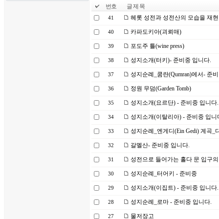
번호
글 제 목
헤롯 성전과 성전산의 모습을 재현
41
카파도키아(괴뢰매)
40
포도주 틀(wine press)
39
성지소개(터키)- 준비중 입니다.
38
성지순례_쿰란(Qumran)에서- 준
37
정원 무덤(Garden Tomb)
36
성지소개(요르단) - 준비중 입니다.
35
성지소개(이탈리아) - 준비중 입니
34
성지순례_엔게디(Ein Gedi) 계곡
33
갈멜산- 준비중 입니다.
32
성전으로 들어가는 홀다 문 입구의 
31
성지순례_터어키 - 준비중
30
성지소개(이집트) - 준비중 입니다.
29
성지순례_로마 - 준비중 입니다.
28
물저장고
27