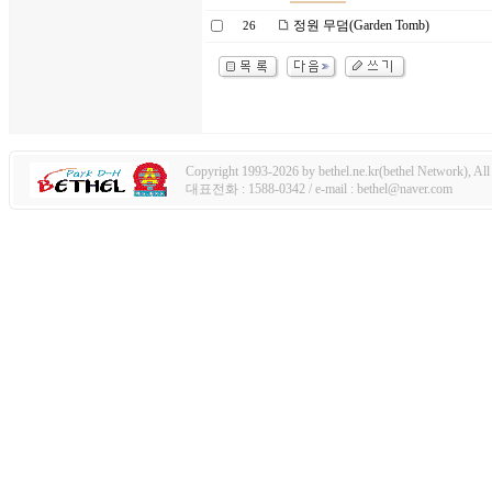
정원 무덤(Garden Tomb)
26
Copyright 1993-2026 by bethel.ne.kr(bethel Network), All 
대표전화 : 1588-0342 / e-mail : bethel@naver.com