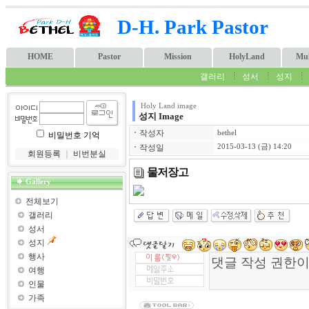
D-H. Park Pastor
HOME
Pastor
Mission
HolyLand
Mul
갤러리
성서
성지
Holy Land image
성지 Image
ㆍ
작성자
bethel
비밀번호 기억
ㆍ
작성일
2015-03-13 (금) 14:20
회원등록
｜
비번분실
물저장고
Gallery
전체보기
갤러리
성서
성지
행사
여행
인물
가족