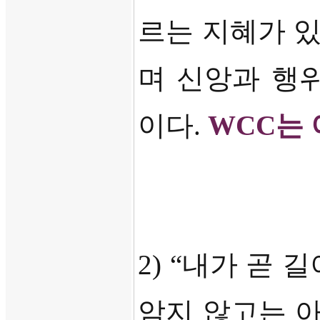
르는 지혜가 
며 신앙과 행
이다
.
WCC
는
2) “
내가 곧 길
암지 않고는 