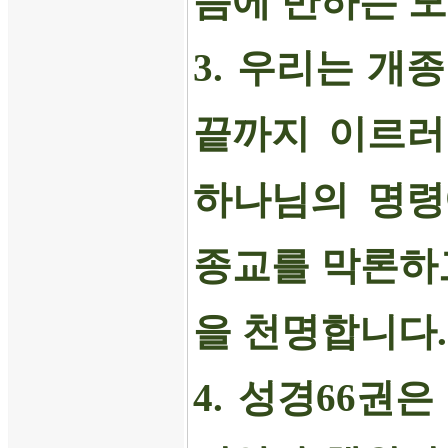
음에 반하는 
3.
우리는 개종
끝까지 이르러
하나님의 명령
종교를 막론하
을 천명합니다
.
4.
성경
66
권은