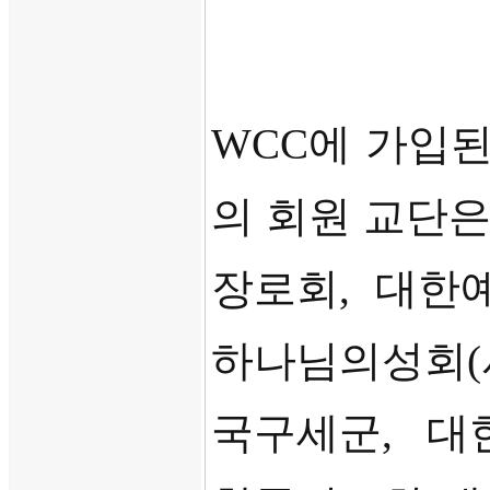
WCC
에 가입
의 회원 교단
장로회
,
대한
하나님의성회
(
국구세군
,
대