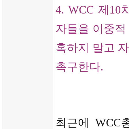
4. WCC
제
10
자들을 이중적
혹하지 말고 
촉구한다
.
최근에
WCC