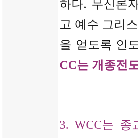
하다
.
무신론자
고 예수 그리
을 얻도록 인
CC
는 개종전
3. WCC
는 종