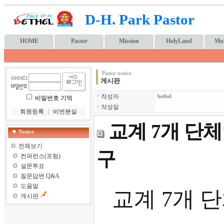
D-H. Park Pastor
HOME
Pastor
Mission
HolyLand
Mul
Pastor notice
게시판
ㆍ
작성자
bethel
비밀번호 기억
ㆍ
작성일
회원등록
｜
비번분실
교계 7개 단체연
Notice
전체보기
구
컨퍼런스(포럼)
설문투표
질문답변 Q&A
도움말
교계
7
개 
게시판