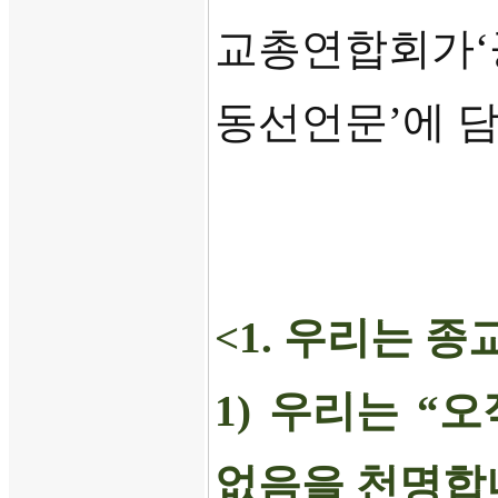
교총연합회가
‘
동선언문
’
에 
<1.
우리는 종
1)
우리는
“
오
없음을 천명합