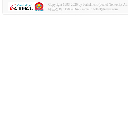
Copyright 1993-2026 by bethel.ne.kr(bethel Network), All 
대표전화 : 1588-0342 / e-mail : bethel@naver.com