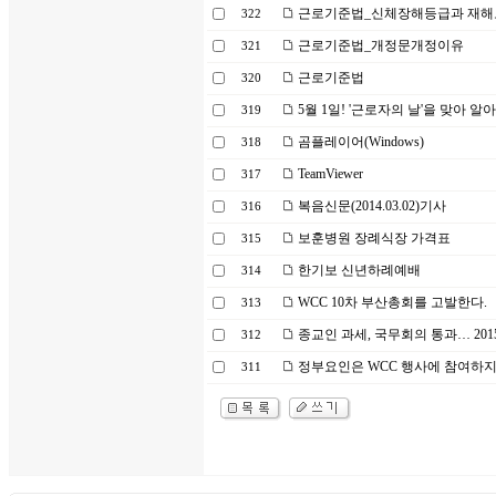
근로기준법_신체장해등급과 재해보
322
근로기준법_개정문개정이유
321
근로기준법
320
5월 1일! '근로자의 날'을 맞아 
319
곰플레이어(Windows)
318
TeamViewer
317
복음신문(2014.03.02)기사
316
보훈병원 장례식장 가격표
315
한기보 신년하례예배
314
WCC 10차 부산총회를 고발한다.
313
종교인 과세, 국무회의 통과… 20
312
정부요인은 WCC 행사에 참여하
311