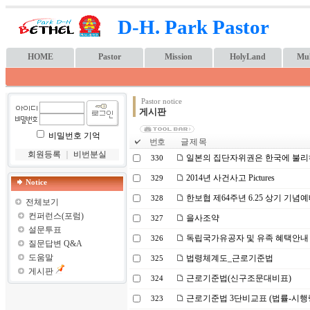
D-H. Park Pastor
HOME
Pastor
Mission
HolyLand
Mul
Pastor notice
게시판
비밀번호 기억
번호
글 제 목
회원등록
｜
비번분실
일본의 집단자위권은 한국에 불리
330
2014년 사건사고 Pictures
329
Notice
한보협 제64주년 6.25 상기 기념
328
전체보기
컨퍼런스(포럼)
을사조약
327
설문투표
독립국가유공자 및 유족 혜택안내
326
질문답변 Q&A
도움말
법령체계도_근로기준법
325
게시판
근로기준법(신구조문대비표)
324
근로기준법 3단비교표 (법률-시행
323