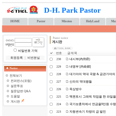
D-H. Park Pastor
HOME
Pastor
Mission
HolyLand
Mul
Pastor notice
게시판
비밀번호 기억
번호
글 제 목
회원등록
｜
비번분실
내시부(內侍府)
230
내명부 [內命婦]
229
Notice
대가야의 역대 국왕 & 금관가야의
228
전체보기
컨퍼런스(포럼)
신라의 역대왕들
227
설문투표
옥상방수
226
질문답변 Q&A
도움말
멕켄토시 그래픽 작업을 한 파일을
225
게시판
국가보훈처에서 연금을9만원 수
224
자동변속기 차량의 급 발진
223