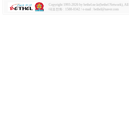
Copyright 1993-2026 by bethel.ne.kr(bethel Network), All 
대표전화 : 1588-0342 / e-mail : bethel@naver.com