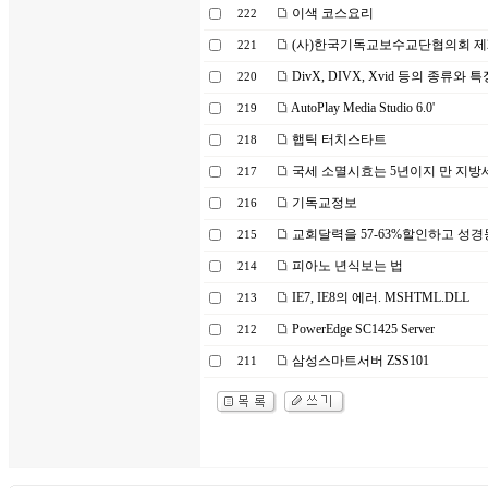
이색 코스요리
222
(사)한국기독교보수교단협의회 제2
221
DivX, DIVX, Xvid 등의 종류와 특
220
AutoPlay Media Studio 6.0'
219
햅틱 터치스타트
218
국세 소멸시효는 5년이지 만 지방
217
기독교정보
216
교회달력을 57-63%할인하고 성경
215
피아노 년식보는 법
214
IE7, IE8의 에러. MSHTML.DLL
213
PowerEdge SC1425 Server
212
삼성스마트서버 ZSS101
211